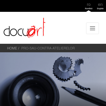
ro
en
Română
English
HOME
PRO-SAU-CONTRA-ATELIERELOR