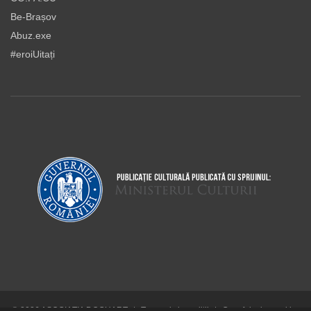
Be-Brașov
Abuz.exe
#eroiUitați
© 2026 ASOCIAŢIA DOCUART
|
Termeni şi condiţii
|
Cum folosim cookie-