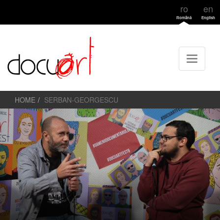
ro
en
Română
English
HOME
SERBAN-GEORGESCU