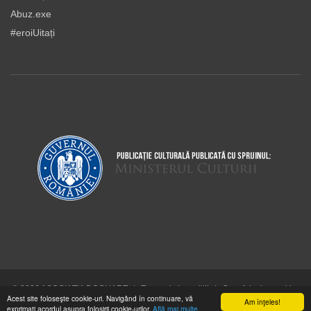
Abuz.exe
#eroiUitați
© 2026 ASOCIAŢIA DOCUART
|
Termeni şi condiţii
|
Cum folosim cookie-
Acest site foloseşte cookie-uri. Navigând în continuare, vă
urile
Am înţeles!
exprimaţi acordul asupra folosirii cookie-urilor.
Află mai multe