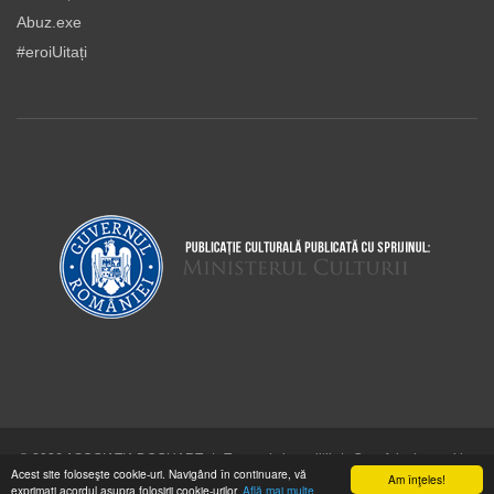
Abuz.exe
#eroiUitați
© 2026 ASOCIAŢIA DOCUART
|
Termeni şi condiţii
|
Cum folosim cookie-
Acest site foloseşte cookie-uri. Navigând în continuare, vă
urile
Am înţeles!
exprimaţi acordul asupra folosirii cookie-urilor.
Află mai multe