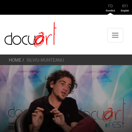
ro
en
Română
English
HOME
SILVIU-MUNTEANU