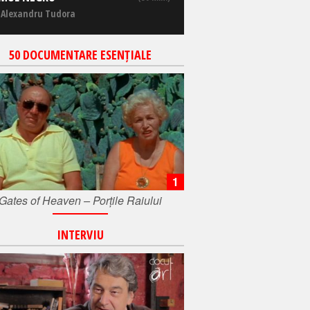
 Alexandru Tudora
50 DOCUMENTARE ESENȚIALE
1
Gates of Heaven – Porțile Raiului
INTERVIU