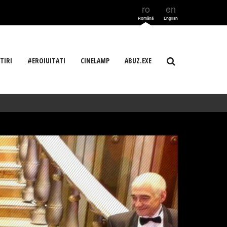
ro
en
Română
English
TIRI
#EROIUITATI
CINELAMP
ABUZ.EXE