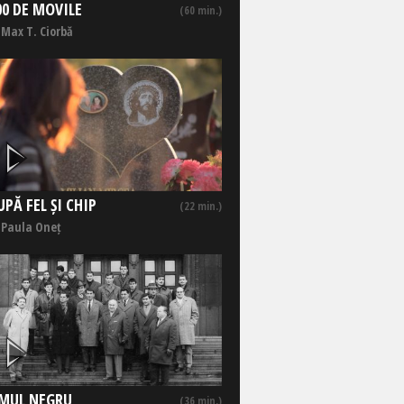
00 DE MOVILE
(60 min.)
 Max T. Ciorbă
UPĂ FEL ȘI CHIP
(22 min.)
 Paula Oneț
MUL NEGRU
(36 min.)