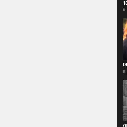
1
R.
D
R.
O