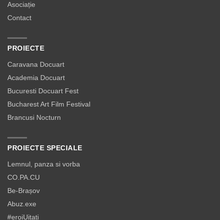
Asociație
Contact
PROIECTE
Caravana Docuart
Academia Docuart
Bucuresti Docuart Fest
Bucharest Art Film Festival
Brancusi Nocturn
PROIECTE SPECIALE
Lemnul, panza si vorba
CO.PA.CU
Be-Brașov
Abuz.exe
#eroiUitați