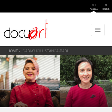
ro
en
Română
English
HOME
GABI-SUCIU_STANCA-RADU