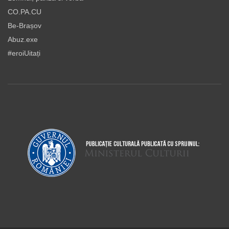
CO.PA.CU
Be-Brașov
Abuz.exe
#eroiUitați