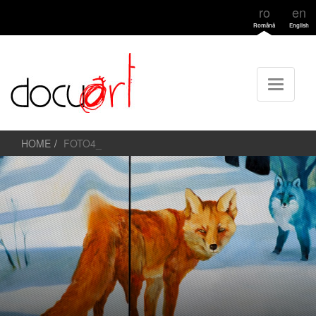
ro
en
Română
English
HOME
FOTO4_