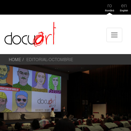
ro
en
Română
English
HOME
EDITORIAL-OCTOMBRIE