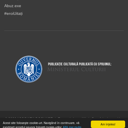
Abuz.exe
#eroiUitați
© 2026 ASOCIAŢIA DOCUART
|
Termeni şi condiţii
|
Cum folosim cookie-
Acest site foloseşte cookie-uri. Navigând în continuare, vă
urile
Am înţeles!
exprimaţi acordul asupra folosirii cookie-urilor.
Află mai multe