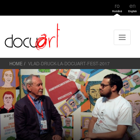
ro
en
Română
English
HOME
VLAD-DRUCK-LA-DOCUART-FEST-2017