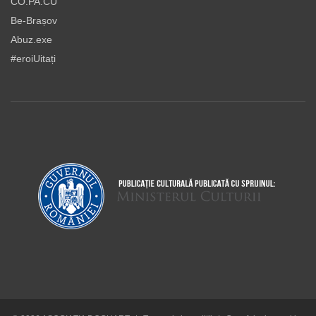
CO.PA.CU
Be-Brașov
Abuz.exe
#eroiUitați