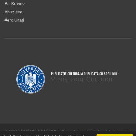
Be-Brașov
Abuz.exe
#eroiUitați
© 2026 ASOCIAŢIA DOCUART
|
Termeni şi condiţii
|
Cum folosim cookie-