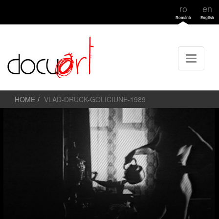
ro
en
Română
English
HOME
VLAD-DRUCK-GOLICIUNE-1989