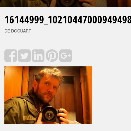
16144999_1021044700094949
DE DOCUART