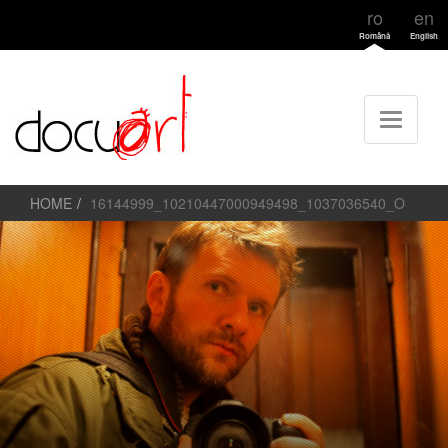
ro
en
Română
English
HOME
16144999_10210447000949498_1037036540_O