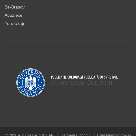
Be-Brașov
Abuz.exe
#eroiUitați
© 2026 ASOCIAŢIA DOCUART
|
Termeni şi condiţii
|
Cum folosim cookie-