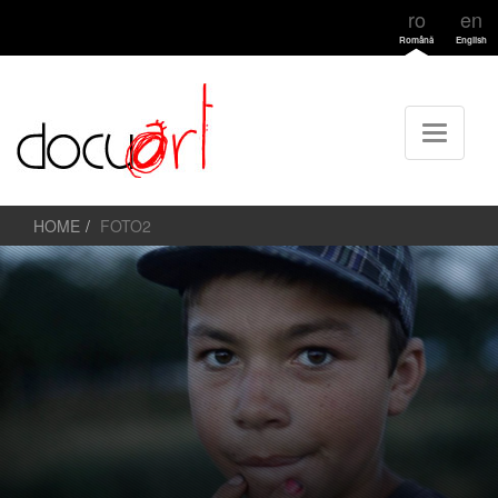
ro
en
Română
English
HOME
FOTO2