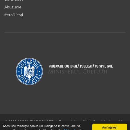
Abuz.exe
#eroiUitați
© 2026 ASOCIAŢIA DOCUART
|
Termeni şi condiţii
|
Cum folosim cookie-
Acest site foloseşte cookie-uri. Navigând în continuare, vă
urile
Am înţeles!