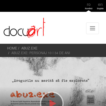
ro
en
Română
English
HOME
ABUZ.EXE
ABUZ.EXE: PERSONAJ 10 I 34 DE ANI