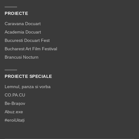
PROIECTE
Caravana Docuart
Academia Docuart
Bucuresti Docuart Fest
Bucharest Art Film Festival
Brancusi Nocturn
PROIECTE SPECIALE
Lemnul, panza si vorba
CO.PA.CU
Be-Brașov
Abuz.exe
#eroiUitați