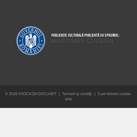
© 2026 ASOCIAŢIA DOCUART
|
Termeni şi condiţii
|
Cum folosim cookie-
urile