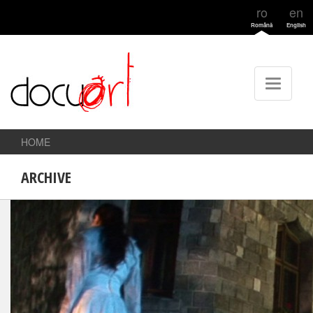
ro
en
Română
English
HOME
ARCHIVE