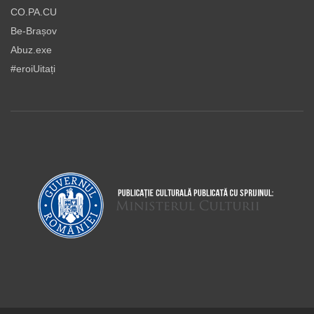
CO.PA.CU
Be-Brașov
Abuz.exe
#eroiUitați