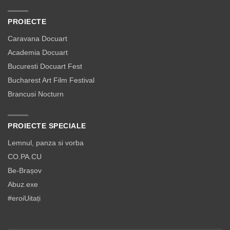
PROIECTE
Caravana Docuart
Academia Docuart
Bucuresti Docuart Fest
Bucharest Art Film Festival
Brancusi Nocturn
PROIECTE SPECIALE
Lemnul, panza si vorba
CO.PA.CU
Be-Brașov
Abuz.exe
#eroiUitați