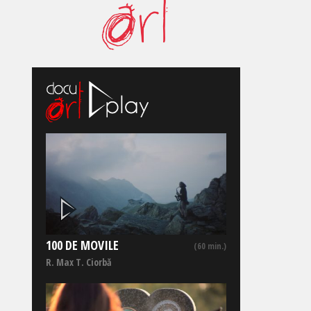
100 DE MOVILE
(60 min.)
R. Max T. Ciorbă