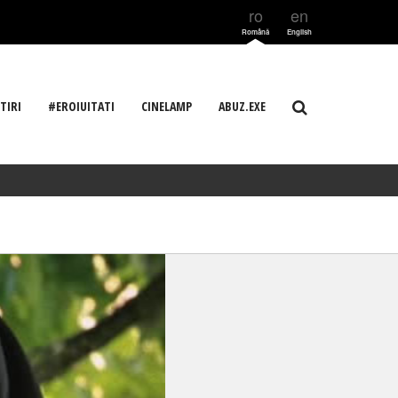
ro
en
Română
English
TIRI
#EROIUITATI
CINELAMP
ABUZ.EXE