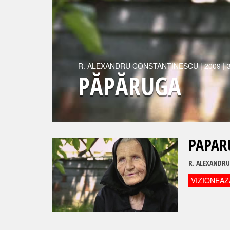
R.
ALEXANDRU CONSTANTINESCU
|
2009
| 
PĂPĂRUGA
PAPAR
R.
ALEXANDRU
VIZIONEAZ