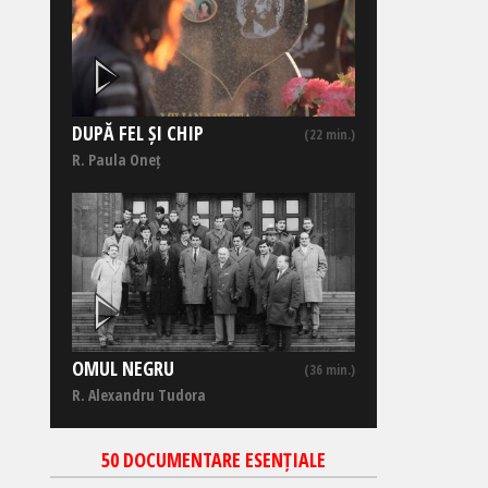
DUPĂ FEL ȘI CHIP
(22 min.)
R. Paula Oneț
OMUL NEGRU
(36 min.)
R. Alexandru Tudora
50 DOCUMENTARE ESENȚIALE