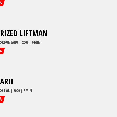
Ă
RIZED LIFTMAN
CORDUNEANU
|
2009
| 6 MIN
Ă
ARII
POSTOL
|
2009
| 7 MIN
Ă