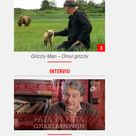
3
Grizzly Man – Omul grizzly
INTERVIU