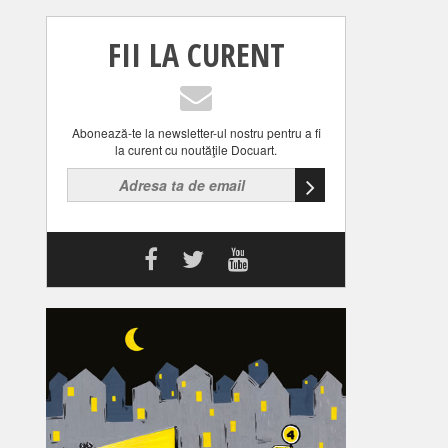
FII LA CURENT
Abonează-te la newsletter-ul nostru pentru a fi
la curent cu noutăţile Docuart.