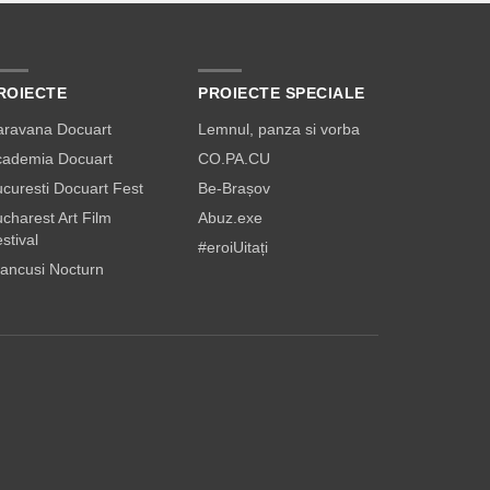
ROIECTE
PROIECTE SPECIALE
aravana Docuart
Lemnul, panza si vorba
cademia Docuart
CO.PA.CU
curesti Docuart Fest
Be-Brașov
charest Art Film
Abuz.exe
stival
#eroiUitați
ancusi Nocturn