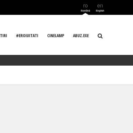
ro
en
Română
English
TIRI
#EROIUITATI
CINELAMP
ABUZ.EXE