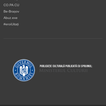
CO.PA.CU
Be-Brașov
Abuz.exe
#eroiUitați