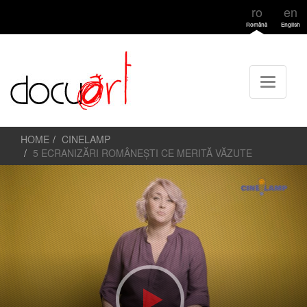
ro
en
Română
English
HOME
CINELAMP
5 ECRANIZĂRI ROMÂNEȘTI CE MERITĂ VĂZUTE