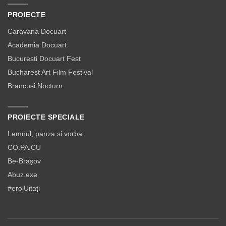
PROIECTE
Caravana Docuart
Academia Docuart
Bucuresti Docuart Fest
Bucharest Art Film Festival
Brancusi Nocturn
PROIECTE SPECIALE
Lemnul, panza si vorba
CO.PA.CU
Be-Brașov
Abuz.exe
#eroiUitați