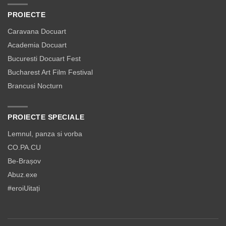
PROIECTE
Caravana Docuart
Academia Docuart
Bucuresti Docuart Fest
Bucharest Art Film Festival
Brancusi Nocturn
PROIECTE SPECIALE
Lemnul, panza si vorba
CO.PA.CU
Be-Brașov
Abuz.exe
#eroiUitați