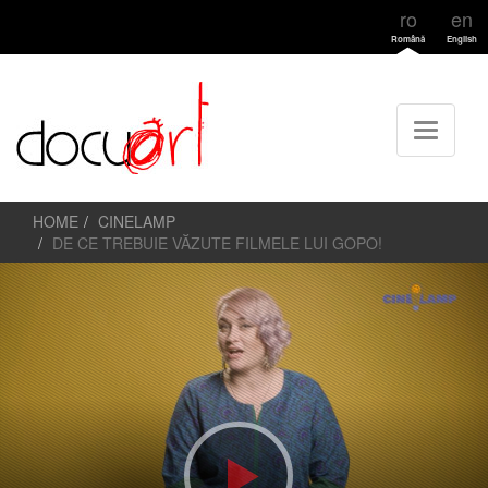
ro
en
Română
English
HOME
CINELAMP
DE CE TREBUIE VĂZUTE FILMELE LUI GOPO!