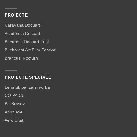
PROIECTE
Caravana Docuart
Academia Docuart
Bucuresti Docuart Fest
Bucharest Art Film Festival
Brancusi Nocturn
PROIECTE SPECIALE
Lemnul, panza si vorba
CO.PA.CU
Be-Brașov
Abuz.exe
#eroiUitați