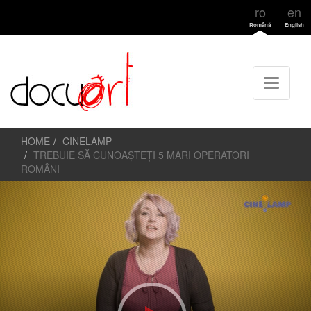
ro
en
Română
English
HOME
CINELAMP
TREBUIE SĂ CUNOAȘTEȚI 5 MARI OPERATORI
ROMÂNI