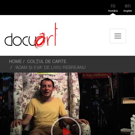
ro
en
Română
English
HOME
COLŢUL DE CARTE
“ADAM ŞI EVA” DE LIVIU REBREANU