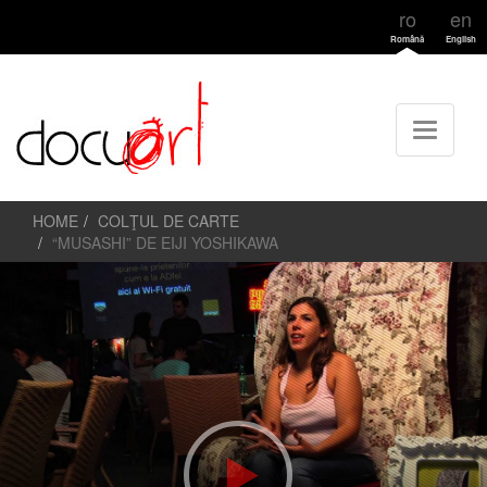
ro
en
Română
English
HOME
COLŢUL DE CARTE
“MUSASHI” DE EIJI YOSHIKAWA