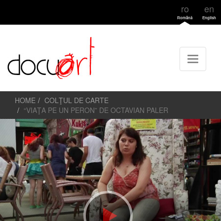
ro
en
Română
English
HOME
COLŢUL DE CARTE
“VIAŢA PE UN PERON” DE OCTAVIAN PALER