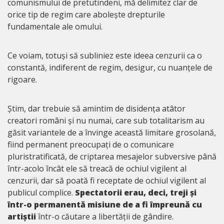
comunismului de pretutindeni, mă delimitez clar de
orice tip de regim care abolește drepturile
fundamentale ale omului.
Ce voiam, totuși să subliniez este ideea cenzurii ca o
constantă, indiferent de regim, desigur, cu nuanțele de
rigoare.
Știm, dar trebuie să amintim de disidența atâtor
creatori români și nu numai, care sub totalitarism au
găsit variantele de a învinge această limitare grosolană,
fiind permanent preocupați de o comunicare
pluristratificată, de criptarea mesajelor subversive până
într-acolo încât ele să treacă de ochiul vigilent al
cenzurii, dar să poată fi receptate de ochiul vigilent al
publicul complice.
Spectatorii erau, deci, treji și
într-o permanentă misiune de a fi împreună cu
artiștii
într-o căutare a libertății de gândire.