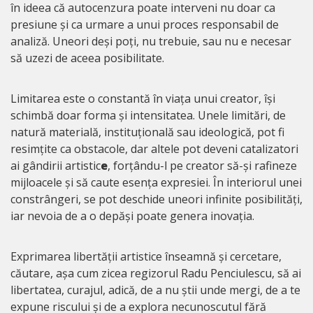
în ideea că autocenzura poate interveni nu doar ca
presiune și ca urmare a unui proces responsabil de
analiză. Uneori deși poți, nu trebuie, sau nu e necesar
să uzezi de aceea posibilitate.
Limitarea este o constantă în viața unui creator, își
schimbă doar forma și intensitatea. Unele limitări, de
natură materială, instituțională sau ideologică, pot fi
resimțite ca obstacole, dar altele pot deveni catalizatori
ai gândirii artistic
e
, forțându-l pe creator să-și rafineze
mijloacele și să caute esența expresiei. În interiorul unei
constrângeri, se pot deschide uneori infinite posibilități,
iar nevoia de a o depăși poate genera inovația.
Exprimarea libertății artistice înseamnă și cercetare,
căutare, așa cum zicea regizorul Radu Penciulescu, să ai
libertatea, curajul, adică, de a nu știi unde mergi, de a te
expune riscului și de a explora necunoscutul fără