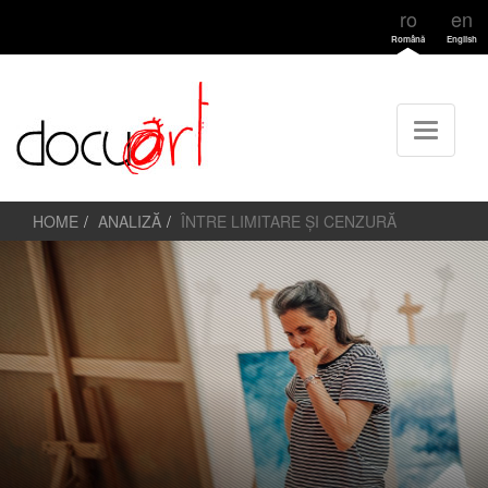
ro
en
Română
English
HOME
ANALIZĂ
ÎNTRE LIMITARE ȘI CENZURĂ