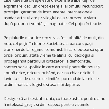
Libertatea de creație este o extensie a libertății de
exprimare, deci un drept esențial al omului recunoscut,
protejat, garantat de instrumente internaționale,
așadar artistul are privilegiul de a reprezenta viața
după propria-i voință și imaginație. Cel puțin în teorie.
Pe plaiurile mioritice cenzura a fost abolită de mult, din
nou, cel puțin în teorie. Societatea a parcurs pașii
tranziției de la regimul comunist, în care puteai să spui
orice, oricum, atâta vreme te aliniai cu ideologia și
propaganda partidului cutezător, la democrație,
context social-politic în care artistul poate din nou să
spună orice, oricum, oricând, dar nu chiar oricând,
lovindu-se de o serie de limitări pornind de la cele de
ordin financiar, logistic și așa mai departe.
Desigur că ați sesizat ironia, cu toate astea, pentru a nu
fi înțeleasă greșit și din respect pentru victimile