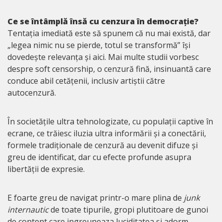
Ce se întâmplă însă cu cenzura în democrație?
Tentația imediată este să spunem că nu mai există, dar
„legea nimic nu se pierde, totul se transformă” își
dovedește relevanța și aici. Mai multe studii vorbesc
despre soft censorship, o cenzură fină, insinuantă care
conduce abil cetățenii, inclusiv artiștii către
autocenzură.
În societățile ultra tehnologizate, cu populații captive în
ecrane, ce trăiesc iluzia ultra informării și a conectării,
formele tradiționale de cenzură au devenit difuze și
greu de identificat, dar cu efecte profunde asupra
libertății de expresie.
E foarte greu de navigat printr-o mare plina de
junk
internautic
de toate tipurile, gropi plutitoare de gunoi
de content care ingreuneaza luciditatea și adorm