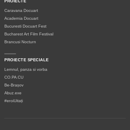
PROIECTE
Caravana Docuart
Academia Docuart
Bucuresti Docuart Fest
Bucharest Art Film Festival
Brancusi Nocturn
PROIECTE SPECIALE
Lemnul, panza si vorba
CO.PA.CU
Be-Brașov
Abuz.exe
#eroiUitați