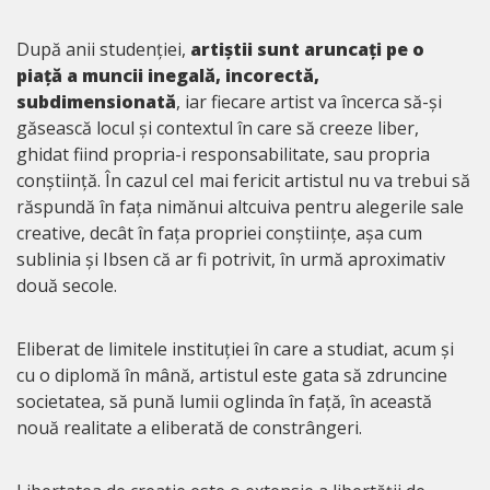
După anii studenției,
artiștii sunt aruncați pe o
piață a muncii inegală, incorectă,
subdimensionată
, iar fiecare artist va încerca să-și
găsească locul și contextul în care să creeze liber,
ghidat fiind propria-i responsabilitate, sau propria
conștiință. În cazul ceI mai fericit artistul nu va trebui să
răspundă în fața nimănui altcuiva pentru alegerile sale
creative, decât în fața propriei conștiințe, așa cum
sublinia și Ibsen că ar fi potrivit, în urmă aproximativ
două secole.
Eliberat de limitele instituției în care a studiat, acum și
cu o diplomă în mână, artistul este gata să zdruncine
societatea, să pună lumii oglinda în față, în această
nouă realitate a eliberată de constrângeri.