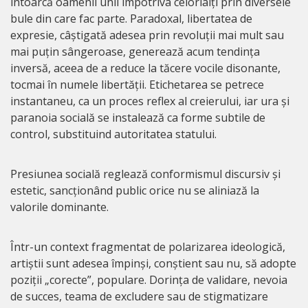
întoarcă oamenii unii împotriva celorlalți prin diversele
bule din care fac parte. Paradoxal, libertatea de
expresie, câștigată adesea prin revoluții mai mult sau
mai puțin sângeroase, generează acum tendința
inversă, aceea de a reduce la tăcere vocile disonante,
tocmai în numele libertății. Etichetarea se petrece
instantaneu, ca un proces reflex al creierului, iar ura și
paranoia socială se instalează ca forme subtile de
control, substituind autoritatea statului.
Presiunea socială reglează conformismul discursiv și
estetic, sancționând public orice nu se aliniază la
valorile dominante.
Într-un context fragmentat de polarizarea ideologică,
artiștii sunt adesea împinși, conștient sau nu, să adopte
poziții „corecte”, populare. Dorința de validare, nevoia
de succes, teama de excludere sau de stigmatizare