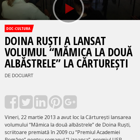
DOC-CULTURA
DOINA RUȘTI A LANSAT
VOLUMUL “MĂMICA LA DOUĂ
ALBĂSTRELE” LA CĂRTUREȘTI
DE DOCUART
Vineri, 22 martie 2013 a avut loc la Cărturești lansarea
volumului “Mămica la două albăstrele” de Doina Ruști,
scriitoare premiată în 2009 cu “Premiul Academiei
Române” pentru romanul “Lizoanca”, premiul USR