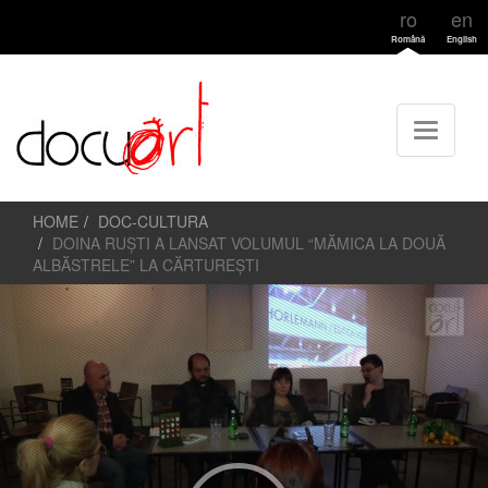
ro
en
Română
English
HOME
DOC-CULTURA
DOINA RUȘTI A LANSAT VOLUMUL “MĂMICA LA DOUĂ
ALBĂSTRELE” LA CĂRTUREȘTI