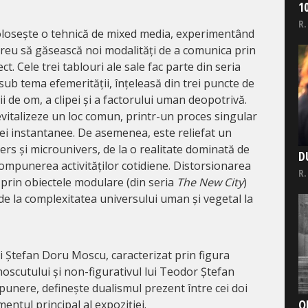
1
R.
olosește o tehnică de mixed media, experimentând
reu să găsească noi modalități de a comunica prin
ct. Cele trei tablouri ale sale fac parte din seria
sub tema efemerității, înțeleasă din trei puncte de
ii de om, a clipei și a factorului uman deopotrivă.
evitalizeze un loc comun, printr-un proces singular
iei instantanee. De asemenea, este reliefat un
rs și microunivers, de la o realitate dominată de
D
mpunerea activităților cotidiene. Distorsionarea
R.
ă prin obiectele modulare (din seria
The New City
)
 de la complexitatea universului uman și vegetal la
lui Ștefan Doru Moscu, caracterizat prin figura
scutului și non-figurativul lui Teodor Ștefan
punere, definește dualismul prezent între cei doi
O
entul principal al expoziției.