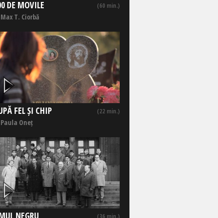
00 DE MOVILE
(60 min.)
 Max T. Ciorbă
UPĂ FEL ȘI CHIP
(22 min.)
 Paula Oneț
MUL NEGRU
(36 min.)