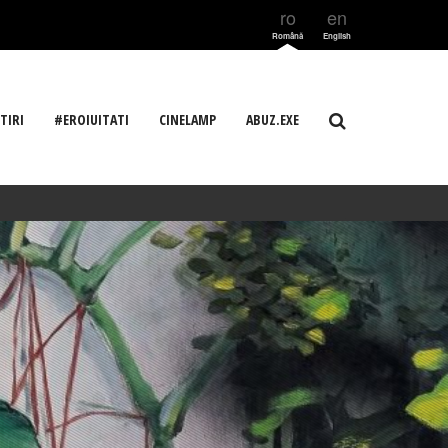
ro
en
Română
English
TIRI
#EROIUITATI
CINELAMP
ABUZ.EXE