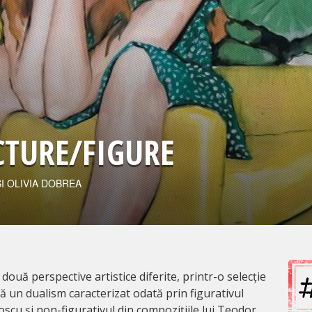
CTURE/FIGURE
I OLIVIA DOBREA
ouă perspective artistice diferite, printr-o selecție
ză un dualism caracterizat odată prin figurativul
scu și non-figurativul din compozițiile lui Teodor