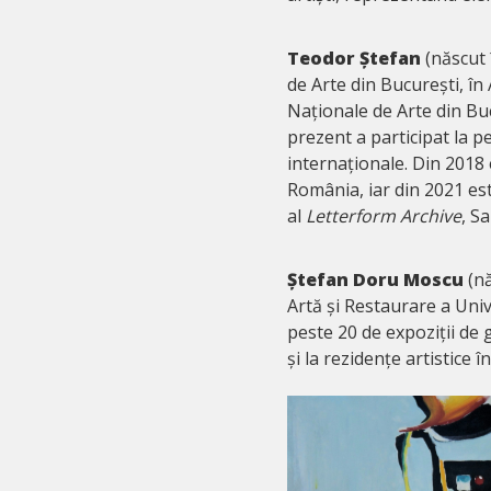
Teodor Ștefan
(născut 
de Arte din București, în
Naționale de Arte din Buc
prezent a participat la pe
internaționale. Din 201
România, iar din 2021 e
al
Letterform Archive
, S
Ștefan Doru Moscu
(nă
Artă și Restaurare a Unive
peste 20 de expoziții de g
și la rezidențe artistice în