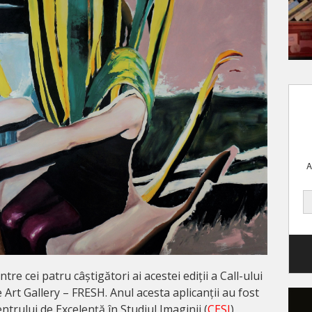
A
intre cei patru câștigători ai acestei ediții a Call-ului
te Art Gallery – FRESH. Anul acesta aplicanții au fost
ntrului de Excelență în Studiul Imaginii (
CESI
),