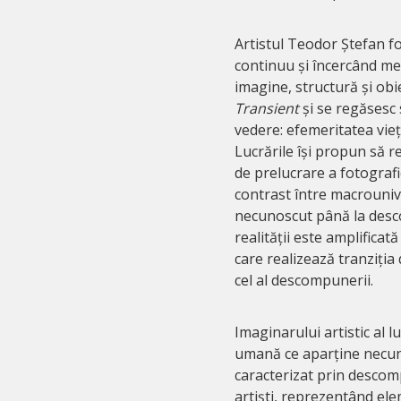
Artistul Teodor Ștefan f
continuu și încercând me
imagine, structură și obie
Transient
și se regăsesc 
vedere: efemeritatea vieț
Lucrările își propun să r
de prelucrare a fotograf
contrast între macrounive
necunoscut până la desco
realității este amplificat
care realizează tranziția
cel al descompunerii.
Imaginarului artistic al 
umană ce aparține necuno
caracterizat prin descom
artiști, reprezentând elem