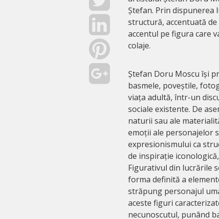
Ștefan. Prin dispunerea lu
structură, accentuată de
accentul pe figura care va
colaje.
Ștefan Doru Moscu își pr
basmele, poveștile, fotogr
viața adultă, într-un dis
sociale existente. De as
naturii sau ale materialit
emoții ale personajelor sa
expresionismului ca stru
de inspirație iconologică, 
Figurativul din lucrările 
forma definită a elemente
străpung personajul uma
aceste figuri caracterizat
necunoscutul, punând baz