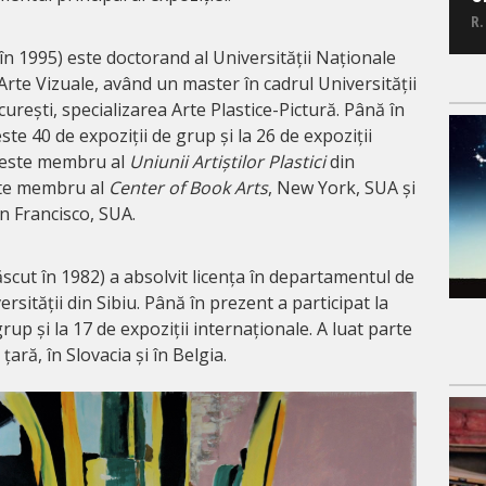
R.
în 1995) este doctorand al Universității Naționale
 Arte Vizuale, având un master în cadrul Universității
urești, specializarea Arte Plastice-Pictură. Până în
ste 40 de expoziții de grup și la 26 de expoziții
8 este membru al
Uniunii Artiștilor Plastici
din
ste membru al
Center of Book Arts
, New York, SUA și
an Francisco, SUA.
scut în 1982) a absolvit licența în departamentul de
rsității din Sibiu. Până în prezent a participat la
rup și la 17 de expoziții internaționale. A luat parte
 țară, în Slovacia și în Belgia.