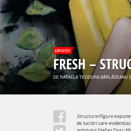
EXPOZIȚII
FRESH – STRU
DE RAFAELA TEODORA BÂRLĂDEANU Ș
Structure/Figure
expune d
de lucrări care evidenția
artistului Ștefan Doru Mo