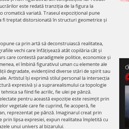
crărilor este redată tranziția de la figura la
 o cromatică variată. Traseul expozițional pune
 fi treptat distorsionată în structuri geometrice și
opune ca prin artă să deconstruiască realitatea,
afiile vechi care înfățișează atât copilăria cât și
curs care contestă paradigmele politice, economice și
emenea, el îmbină figurativul uman cu elemente ale
ății degradate, evidențiind diverse stări de spirit sau
le. Artistul își exprimă stilul personal la intersecția
ctură expresivă și a suprarealismului ca topologie
tehnica sa fiind fie acrilic, fie ulei pe pânză.
selectate pentru această expoziție este resimțit prin
lor vegetale care fie cuprind, fie acoperă, fie
n, reprezentat pe pânză. Imaginarul creat prin
e prin lipsa expresiei, expun realitatea împletită cu
ele unui univers al bizarului.