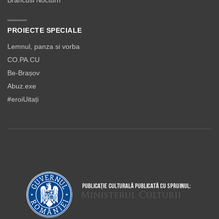
Brancusi Nocturn
PROIECTE SPECIALE
Lemnul, panza si vorba
CO.PA.CU
Be-Brașov
Abuz.exe
#eroiUitați