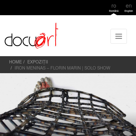
ro
en
Română
English
HOME
EXPOZIȚII
IRON MENINAS – FLORIN MARIN | SOLO SHOW