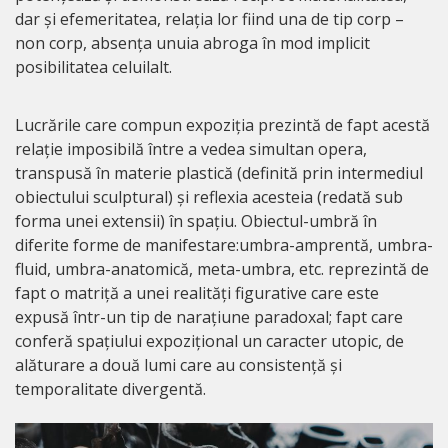
dar și efemeritatea, relația lor fiind una de tip corp –
non corp, absența unuia abroga în mod implicit
posibilitatea celuilalt.
Lucrările care compun expoziția prezintă de fapt acestă
relație imposibilă între a vedea simultan opera,
transpusă în materie plastică (definită prin intermediul
obiectului sculptural) și reflexia acesteia (redată sub
forma unei extensii) în spațiu. Obiectul-umbră în
diferite forme de manifestare:umbra-amprentă, umbra-
fluid, umbra-anatomică, meta-umbra, etc. reprezintă de
fapt o matriță a unei realități figurative care este
expusă într-un tip de narațiune paradoxal; fapt care
conferă spațiului expozițional un caracter utopic, de
alăturare a două lumi care au consistență și
temporalitate divergentă.