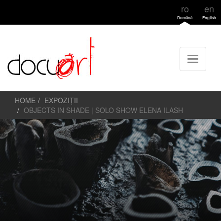
ro
en
Română
English
HOME
EXPOZIȚII
OBJECTS IN SHADE | SOLO SHOW ELENA ILASH