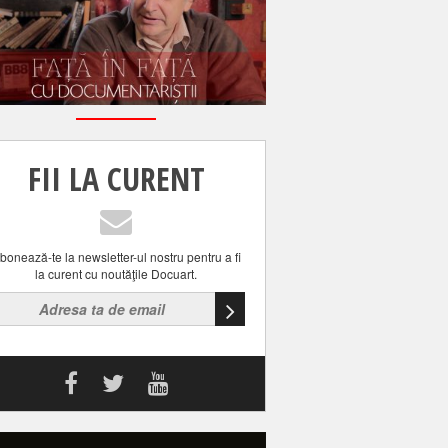
FII LA CURENT
bonează-te la newsletter-ul nostru pentru a fi
la curent cu noutăţile Docuart.