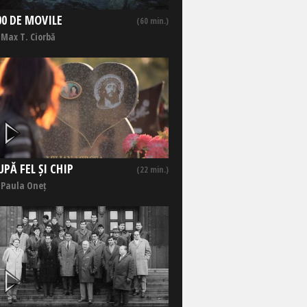
00 DE MOVILE
(60 min.)
 Max T. Ciorbă
UPĂ FEL ȘI CHIP
(22 min.)
 Paula Oneț