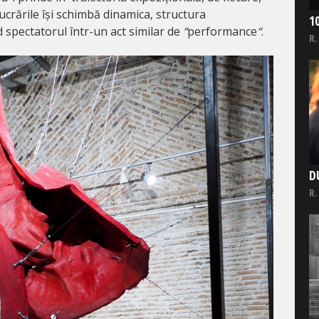
 lucrările își schimbă dinamica, structura
1
 spectatorul într-un act similar de
“
performance
“
.
R.
D
R.