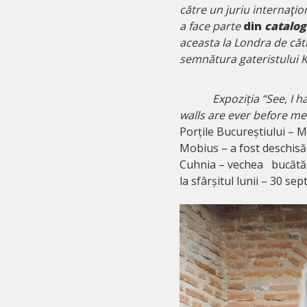
către un juriu internaţio
a face parte
din
catalog
aceasta la Londra de că
semnătura gateristului K
Expoziția “See, I have
walls are ever before me
Porțile Bucureștiului – M
Mobius – a fost deschisă
Cuhnia – vechea bucătări
la sfârșitul lunii – 30 s