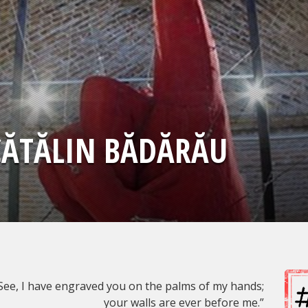
CĂTĂLIN BĂDĂRĂU
See, I have engraved you on the palms of my hands;
your walls are ever before me.”