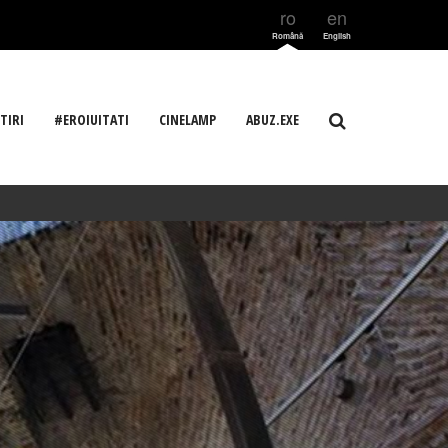
ro
en
Română
English
TIRI
#EROIUITATI
CINELAMP
ABUZ.EXE