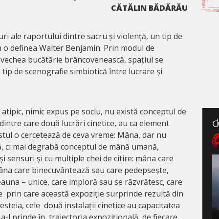
CĂTĂLIN BĂDĂRĂU
i ale raportului dintre sacru și violență, un tip de
m o definea Walter Benjamin. Prin modul de
n vechea bucătărie brâncovenească, spațiul se
ip de scenografie simbiotică între lucrare și
 atipic, nimic expus pe soclu, nu există conceptul de
i, dintre care două lucrări cinetice, au ca element
istul o cercetează de ceva vreme: Mâna, dar nu
, ci mai degrabă conceptul de mână umană,
 și sensuri și cu multiple chei de citire: mâna care
mâna care binecuvântează sau care pedepsește,
eauna – unice, care imploră sau se răzvrătesc, care
e prin care această expoziție surprinde rezultă din
cesteia, cele două instalații cinetice au capacitatea
a-l prinde în traiectoria expozițională, de fiecare,