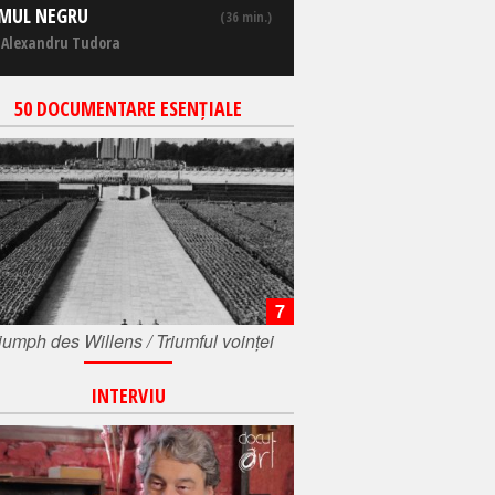
MUL NEGRU
(36 min.)
 Alexandru Tudora
50 DOCUMENTARE ESENȚIALE
7
iumph des Willens / Triumful voinței
INTERVIU