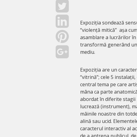
Expoziția sondează sensur
“violență mitică” așa cu
asamblare a lucrărilor î
transformă generând un t
mediu.
Expoziția are un caracter
“vitrină”; cele 5 instalați
central tema pe care art
mâna ca parte anatomică
abordat în diferite stagii
lucrează (instrument), 
mâinile noastre din totd
alină sau ucid. Elementel
caracterul interactiv al a
de a antrena publicul, de 