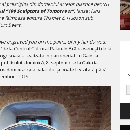
nal prestigios din domeniul artelor plastice pentru
ul “100 Sculptors of Tomorrow”
,
lansat luna
tre faimoasa editură Thames & Hudson sub
urt Beers.
 engraved you on the palms of my hands; your
”
de la Centrul Cultural Palatele Brâncovenești de la
ogoșoaia – realizata in parteneriat cu Galeria
 publicului duminică, 8 septembrie la Galeria
e domnească a palatului și poate fi vizitată până
A
eptembrie 2019.