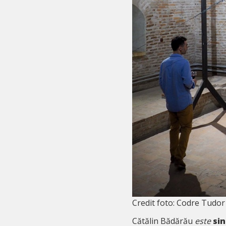
Credit foto: Codre Tudor
Cătălin Bădărău
este
si