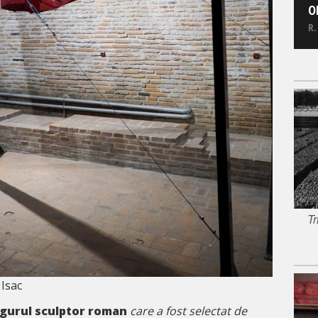
O
R.
Tr
 Isac
ngurul sculptor roman
care a fost selectat de