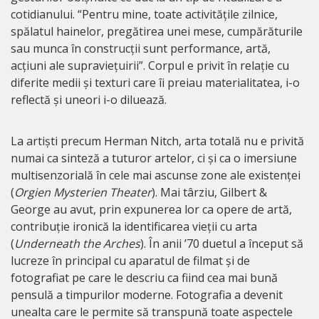
cotidianului. “Pentru mine, toate activitățile zilnice,
spălatul hainelor, pregătirea unei mese, cumpărăturile
sau munca în construcții sunt performance, artă,
acțiuni ale supraviețuirii”. Corpul e privit în relație cu
diferite medii și texturi care îi preiau materialitatea, i-o
reflectă și uneori i-o diluează.
La artiști precum Herman Nitch, arta totală nu e privită
numai ca sinteză a tuturor artelor, ci și ca o imersiune
multisenzorială în cele mai ascunse zone ale existenței
(
Orgien Mysterien Theater
). Mai târziu, Gilbert &
George au avut, prin expunerea lor ca opere de artă,
contribuție ironică la identificarea vieții cu arta
(
Underneath the Arches
). În anii ’70 duetul a început să
lucreze în principal cu aparatul de filmat și de
fotografiat pe care le descriu ca fiind cea mai bună
pensulă a timpurilor moderne. Fotografia a devenit
unealta care le permite să transpună toate aspectele