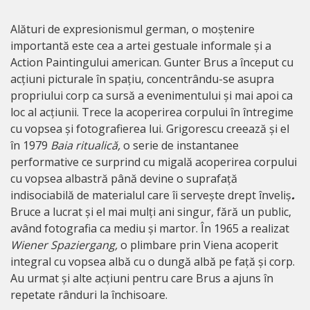
Alături de expresionismul german, o moștenire
importantă este cea a artei gestuale informale și a
Action Paintingului american. Gunter Brus a început cu
acțiuni picturale în spațiu, concentrându-se asupra
propriului corp ca sursă a evenimentului și mai apoi ca
loc al acțiunii. Trece la acoperirea corpului în întregime
cu vopsea și fotografierea lui. Grigorescu creează și el
în 1979
Baia ritualică,
o serie de instantanee
performative ce surprind cu migală acoperirea corpului
cu vopsea albastră până devine o suprafață
indisociabilă de materialul care îi servește drept înveliș
.
Bruce a lucrat și el mai mulți ani singur, fără un public,
având fotografia ca mediu și martor. În 1965 a realizat
Wiener Spaziergang,
o plimbare prin Viena acoperit
integral cu vopsea albă cu o dungă albă pe față și corp.
Au urmat și alte acțiuni pentru care Brus a ajuns în
repetate rânduri la închisoare.