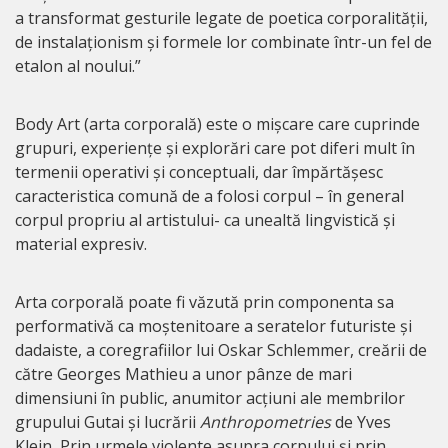
a transformat gesturile legate de poetica corporalității,
de instalaționism și formele lor combinate într-un fel de
etalon al noului.”
Body Art (arta corporală) este o mișcare care cuprinde
grupuri, experiențe și explorări care pot diferi mult în
termenii operativi și conceptuali, dar împărtășesc
caracteristica comună de a folosi corpul – în general
corpul propriu al artistului- ca unealtă lingvistică și
material expresiv.
Arta corporală poate fi văzută prin componenta sa
performativă ca moștenitoare a seratelor futuriste și
dadaiste, a coregrafiilor lui Oskar Schlemmer, creării de
către Georges Mathieu a unor pânze de mari
dimensiuni în public, anumitor acțiuni ale membrilor
grupului Gutai și lucrării
Anthropometries
de Yves
Klein
.
Prin urmele violente asupra corpului și prin