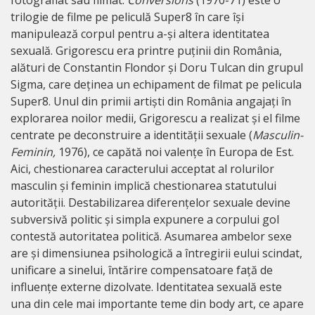
trilogie de filme pe peliculă Super8 în care își
manipulează corpul pentru a-și altera identitatea
sexuală. Grigorescu era printre puținii din România,
alături de Constantin Flondor și Doru Tulcan din grupul
Sigma, care deținea un echipament de filmat pe pelicula
Super8. Unul din primii artiști din România angajați în
explorarea noilor medii, Grigorescu a realizat și el filme
centrate pe deconstruire a identității sexuale (
Masculin-
Feminin,
1976), ce capătă noi valențe în Europa de Est.
Aici, chestionarea caracterului acceptat al rolurilor
masculin și feminin implică chestionarea statutului
autorității. Destabilizarea diferențelor sexuale devine
subversivă politic și simpla expunere a corpului gol
contestă autoritatea politică. Asumarea ambelor sexe
are și dimensiunea psihologică a întregirii eului scindat,
unificare a sinelui, întărire compensatoare față de
influențe externe dizolvate. Identitatea sexuală este
una din cele mai importante teme din body art, ce apare