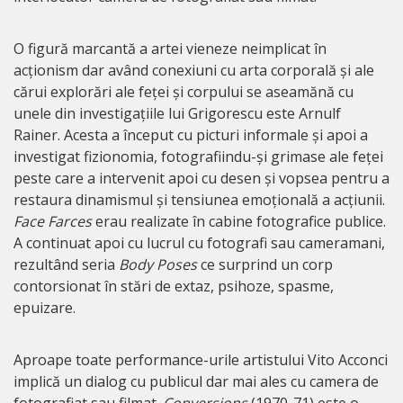
O figură marcantă a artei vieneze neimplicat în
acționism dar având conexiuni cu arta corporală și ale
cărui explorări ale feței și corpului se aseamănă cu
unele din investigațiile lui Grigorescu este Arnulf
Rainer. Acesta a început cu picturi informale și apoi a
investigat fizionomia, fotografiindu-și grimase ale feței
peste care a intervenit apoi cu desen și vopsea pentru a
restaura dinamismul și tensiunea emoțională a acțiunii.
Face Farces
erau realizate în cabine fotografice publice.
A continuat apoi cu lucrul cu fotografi sau cameramani,
rezultând seria
Body Poses
ce surprind un corp
contorsionat în stări de extaz, psihoze, spasme,
epuizare.
Aproape toate performance-urile artistului Vito Acconci
implică un dialog cu publicul dar mai ales cu camera de
fotografiat sau filmat.
Conversions
(1970-71) este o