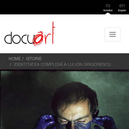
ro
en
Română
English
HOME
ISTORIE
IDENTITATEA COMPLEXĂ A LUI ION GRIGORESCU