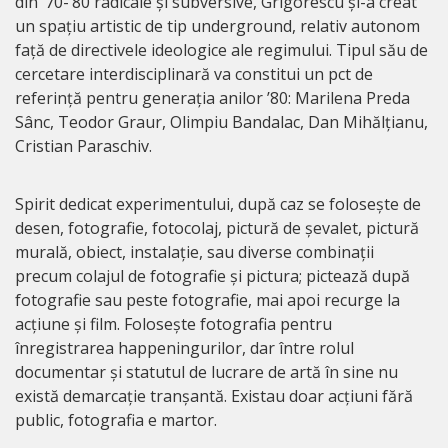
din ’70-’80 radicale și subversive, Grigorescu și-a creat
un spațiu artistic de tip underground, relativ autonom
față de directivele ideologice ale regimului. Tipul său de
cercetare interdisciplinară va constitui un pct de
referință pentru generația anilor ’80: Marilena Preda
Sânc, Teodor Graur, Olimpiu Bandalac, Dan Mihălțianu,
Cristian Paraschiv.
Spirit dedicat experimentului, după caz se folosește de
desen, fotografie, fotocolaj, pictură de șevalet, pictură
murală, obiect, instalație, sau diverse combinații
precum colajul de fotografie și pictura; pictează după
fotografie sau peste fotografie, mai apoi recurge la
acțiune și film. Folosește fotografia pentru
înregistrarea happeningurilor, dar între rolul
documentar și statutul de lucrare de artă în sine nu
există demarcație tranșantă. Existau doar acțiuni fără
public, fotografia e martor.