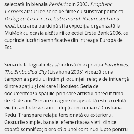
selectată în bienala
Periferic
din 2003,
Prophetic
Corners
alături de seria de filme cu substrat politic ca
Dialog cu Ceaușescu, Cutremurul, Bucureștiul meu
iubit.
Lucrarea participă și la expoziția organizată la
MuMok cu ocazia alcătuirii colecției Erste Bank 2006, ce
cuprinde lucrări semnificative din întreaga Europă de
Est.
Seria de fotografii
Acasă
inclusă în expoziția
Paradoxes.
The Embodied City
(Lisabona 2005) vizează zona
tampon a spațiului intim și locuinței, relația de influență
dintre spațiu și cei care îl locuiesc. Seria de
documentează spațiile prin care artistul a trecut timp
de 30 de ani. “Fiecare imagine încapsulată este o celulă
vie (în ambele sensuri)”, după cum remarcă Cristiana
Radu. Transpare relația tensionată cu exteriorul.
Gesturile simple, banale, efemeritatea vieții zilnice
capătă semnificația eroică a unei continue lupte pentru