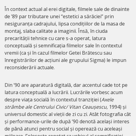
În context actual al erei digitale, filmele sale de dinainte
de ’89 par tributare unei “estetici a sărăciei” prin
nesiguranța cadrajului, lipsa condițiilor de la masa de
montaj, slaba calitate a imaginii. Însă, în ciuda
precarității tehnice cu care s-a operat, latura
conceptuală și semnificația filmelor sale în contextul
vremii (ca și în cazul filmelor Getei Brătescu sau
înregistrărilor de acțiuni ale grupului Sigma) le impun
reconsiderării actuale.
Din ’90 are aparatură digitală, dar accentul cade tot pe
latura conceptuală a lucrării. Lucrările vorbesc acum
despre viața socială în contextul tranziției (
Axele
strâmbe ale Centrului Civic/ Vitan Ceaușescu,
1994) și
universul domestic al vieții de zi cu zi. Atât fotografia cât
și performance-urile de după ’90 denotă același interes
de până atunci pentru social și operează cu aceleași
mijloace. Folosește repetat ca vehicul al semnificației