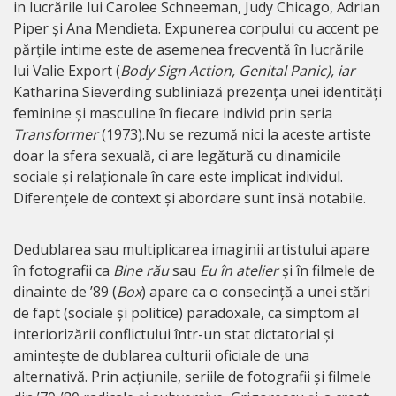
in lucrările lui Carolee Schneeman, Judy Chicago, Adrian
Piper și Ana Mendieta. Expunerea corpului cu accent pe
părțile intime este de asemenea frecventă în lucrările
lui Valie Export (
Body Sign Action, Genital Panic), iar
Katharina Sieverding subliniază prezența unei identități
feminine și masculine în fiecare individ prin seria
Transformer
(1973).Nu se rezumă nici la aceste artiste
doar la sfera sexuală, ci are legătură cu dinamicile
sociale și relaționale în care este implicat individul.
Diferențele de context și abordare sunt însă notabile.
Dedublarea sau multiplicarea imaginii artistului apare
în fotografii ca
Bine rău
sau
Eu în atelier
și în filmele de
dinainte de ’89 (
Box
) apare ca o consecință a unei stări
de fapt (sociale și politice) paradoxale, ca simptom al
interiorizării conflictului într-un stat dictatorial și
amintește de dublarea culturii oficiale de una
alternativă. Prin acțiunile, seriile de fotografii și filmele