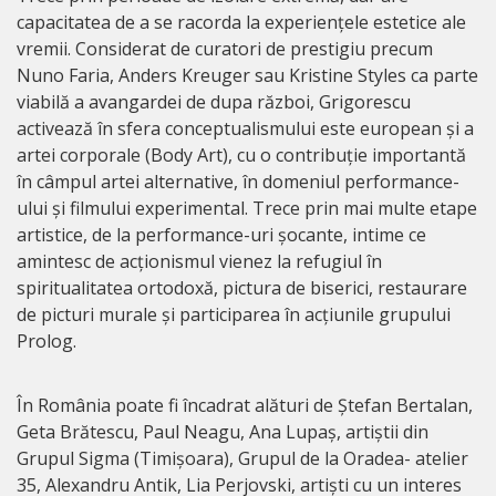
capacitatea de a se racorda la experiențele estetice ale
vremii. Considerat de curatori de prestigiu precum
Nuno Faria, Anders Kreuger sau Kristine Styles ca parte
viabilă a avangardei de dupa război, Grigorescu
activează în sfera conceptualismului este european și a
artei corporale (Body Art), cu o contribuție importantă
în câmpul artei alternative, în domeniul performance-
ului și filmului experimental. Trece prin mai multe etape
artistice, de la performance-uri șocante, intime ce
amintesc de acționismul vienez la refugiul în
spiritualitatea ortodoxă, pictura de biserici, restaurare
de picturi murale și participarea în acțiunile grupului
Prolog.
În România poate fi încadrat alături de Ștefan Bertalan,
Geta Brătescu, Paul Neagu, Ana Lupaș, artiștii din
Grupul Sigma (Timișoara), Grupul de la Oradea- atelier
35, Alexandru Antik, Lia Perjovski, artiști cu un interes