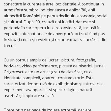
conectare la curentele artei occidentale. A continuat în
atmosfera sumbră, polițieneasca a anilor ’80, anii
alunecării României pe panta declinului economic, social
și cultural. După ’90, crează noi lucrări, dar este și
perioada în care opera lui e reconsiderată, inclusă în
expoziții internaționale de anvergură, artistul fiind pus
în situația de a-și revizita și recontextualiza lucrările din
trecut.
Cu un corpus amplu de lucrări: pictură, fotografie,
body-art, video performance, pictura de biserici, jurnal,
Grigorescu este un artist greu de clasificat, cu o
identitate complexă, aparent contradictorie. Este
caracterizat deopotrivă de exhibiționism și introversie,
experiment avangardist și spirit religios, natură
ascetică și implicare socială.
Trece prin perioade de izolare extremă, dar are