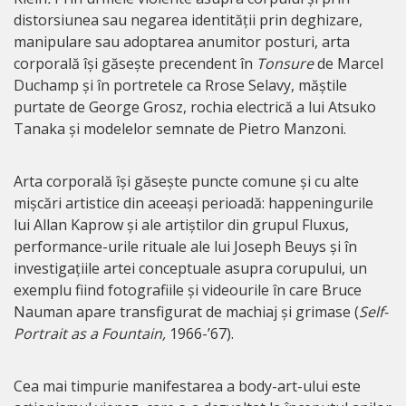
distorsiunea sau negarea identității prin deghizare,
manipulare sau adoptarea anumitor posturi, arta
corporală își găsește precendent în
Tonsure
de Marcel
Duchamp și în portretele ca Rrose Selavy, măștile
purtate de George Grosz, rochia electrică a lui Atsuko
Tanaka și modelelor semnate de Pietro Manzoni.
Arta corporală își găsește puncte comune și cu alte
mișcări artistice din aceeași perioadă: happeningurile
lui Allan Kaprow și ale artiștilor din grupul Fluxus,
performance-urile rituale ale lui Joseph Beuys și în
investigațiile artei conceptuale asupra corupului, un
exemplu fiind fotografiile și videourile în care Bruce
Nauman apare transfigurat de machiaj și grimase (
Self-
Portrait as a Fountain,
1966-’67).
Cea mai timpurie manifestarea a body-art-ului este