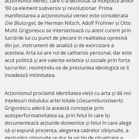
acționismul vienez, care s-a dezvoltat la începutul anilor
’60 ca element subversiv și revoluționar. Prima
manifestarea a acționismului vienez este considerata
Die Blutorgel,
de Herman Nitsch, Adolf Frohner și Otto
Muhl. Grigorescu se intersectează cu acest curent prin
lucrările lui cu punct de plecare în realitatea opresivă
din jur, instrument de analiză și de exorcizare a
acesteia. Arta lui are rol de catharsis personal, dar este
acut politică și are valențe estetice și sociale prin forța
lucrurilor, resimțindu-se de presiuniea ideologică ce îi
invadează intimitatea.
Acționismul proclamă identitatea vieții cu arta și dă noi
înțelesuri mitulului artei totale (
Gesamtkunstwerk).
Grigorescu aderă la această concepție prin
autoperformativitatea sa, prin felul în care își
documentează acțiunile domestice și felul în care alege
să-și expună prezența, alegerea cadrelor obișnuite, a
gesturilor obișnuite ce duc la un tip de ritualizare a