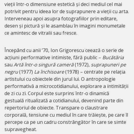
vieții într-o dimensiune estetică și deci mediul cel mai
potrivit pentru ideea lor de suprapunere a vieții cu arta.
Interveneau apoi asupra fotografiilor prin editare,
desen și pictură și le asamblau în imagini monumetale
ce amintesc de vitralii sau fresce.
Începând cu anii ’70, Ion Grigorescu ceează o serie de
acțiuni performative intimiste, fără public –
Bucătăria
sau
Artă într-o singură cameră
(1972),
suprapuneri pe
negru
(1977)
La închisoare
(1978) – centrate pe relația
artistului cu obiectele din jurul lui. O antropologie
performativă a microcotidianului, explorare a intimității
de zi cu zi. Corpul este surprins într-o dinamică
gestuală ritualizată a cotidianului, devenind parte din
repertoriul de obiecte. Transpare o claustrare
corporală, tensiune cu mediul în care trăiește, pe care îl
percepe ca pe un cadru constrângător în care se simte
supravegheat.