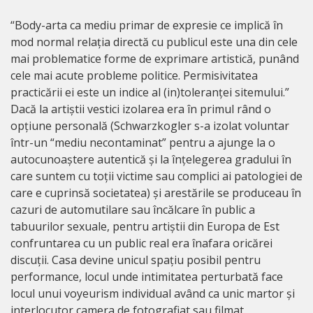
“Body-arta ca mediu primar de expresie ce implică în
mod normal relația directă cu publicul este una din cele
mai problematice forme de exprimare artistică, punând
cele mai acute probleme politice. Permisivitatea
practicării ei este un indice al (in)toleranței sitemului.”
Dacă la artiștii vestici izolarea era în primul rând o
opțiune personală (Schwarzkogler s-a izolat voluntar
într-un “mediu necontaminat” pentru a ajunge la o
autocunoaștere autentică și la înțelegerea gradului în
care suntem cu toții victime sau complici ai patologiei de
care e cuprinsă societatea) și arestările se produceau în
cazuri de automutilare sau încălcare în public a
tabuurilor sexuale, pentru artiștii din Europa de Est
confruntarea cu un public real era înafara oricărei
discuții. Casa devine unicul spațiu posibil pentru
performance, locul unde intimitatea perturbată face
locul unui voyeurism individual având ca unic martor și
interlocutor camera de fotografiat sau filmat.