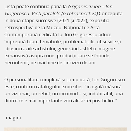
Lista poate continua până la
Grigorescu Ion – Ion
Grigorescu. Vieți paralele (o retrospectivă)
Concepută
în două etape succesive (2021 și 2022), expoziția
retrospectivă de la Muzeul Național de Artă
Contemporană dedicată lui Ion Grigorescu aduce
împreună toate tematicile, problematicile, obsesiile și
idiosincraziile artistului, generând astfel o imagine
exhaustivă asupra unei producții care se întinde,
necontenit, pe mai bine de cincizeci de ani.
O personalitate complexă și complicată, Ion Grigorescu
este, conform catalogului expoziției, “în egală măsură
un vizionar, un rebel, un incomod – și, indubitabil, una
dintre cele mai importante voci ale artei postbelice.”
Imagini: