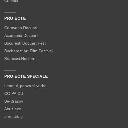
Contact
PROIECTE
Caravana Docuart
Academia Docuart
Bucuresti Docuart Fest
Bucharest Art Film Festival
Brancusi Nocturn
PROIECTE SPECIALE
Lemnul, panza si vorba
CO.PA.CU
Be-Brașov
Abuz.exe
#eroiUitați