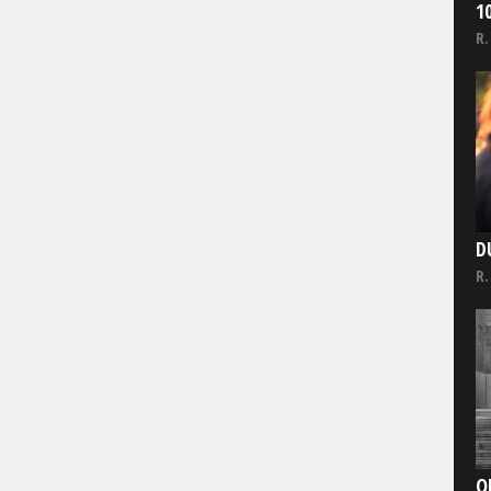
1
R.
D
R.
O