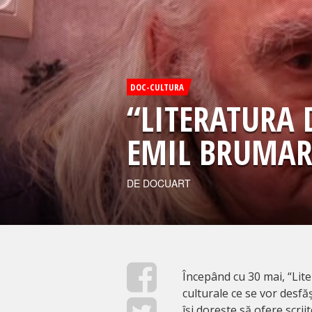
DOC-CULTURA
“LITERATURA 
EMIL BRUMA
DE DOCUART
Începând cu 30 mai, “Lit
culturale ce se vor desf
își dorește să ofere scr