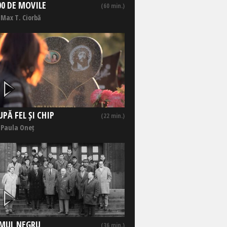
00 DE MOVILE
(60 min.)
 Max T. Ciorbă
UPĂ FEL ȘI CHIP
(22 min.)
 Paula Oneț
MUL NEGRU
(36 min.)