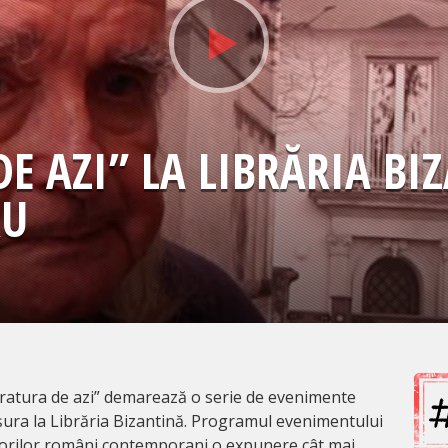
DE AZI” LA LIBRĂRIA BI
RU
eratura de azi” demarează o serie de evenimente
ășura la Librăria Bizantină. Programul evenimentului
iitorilor români contemporani o expunere cât mai