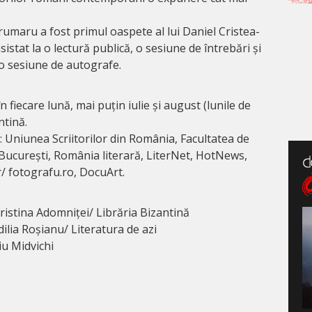
 Brumaru a fost primul oaspete al lui Daniel Cristea-
istat la o lectură publică, o sesiune de întrebări și
 o sesiune de autografe.
 fiecare lună, mai puțin iulie și august (lunile de
ntină.
: Uniunea Scriitorilor din România, Facultatea de
n București, România literară, LiterNet, HotNews,
/ fotografu.ro, DocuArt.
istina Adomniței/ Librăria Bizantină
ilia Roșianu/ Literatura de azi
iu Midvichi