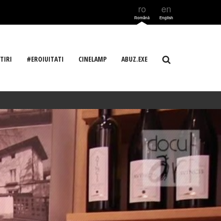
ro
en
Română
English
TIRI
#EROIUITATI
CINELAMP
ABUZ.EXE