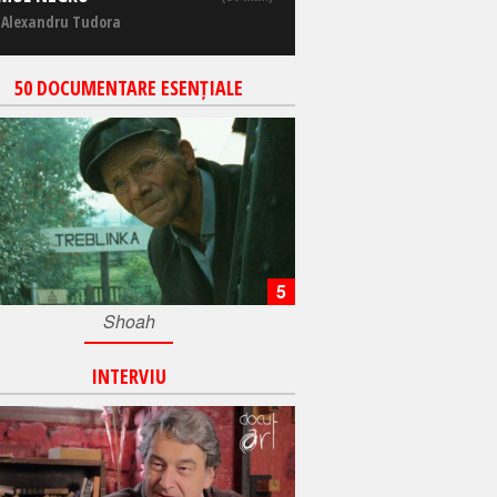
 Alexandru Tudora
50 DOCUMENTARE ESENȚIALE
5
Shoah
INTERVIU