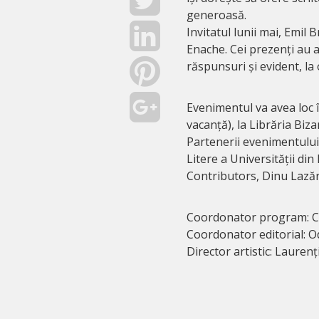
generoasă.
Invitatul lunii mai, Emil
Enache. Cei prezenți au as
răspunsuri și evident, la
Evenimentul va avea loc în
vacanță), la Librăria Biza
Partenerii evenimentului
Litere a Universității di
Contributors, Dinu Lazăr
Coordonator program: Cr
Coordonator editorial: Od
Director artistic: Laurenț