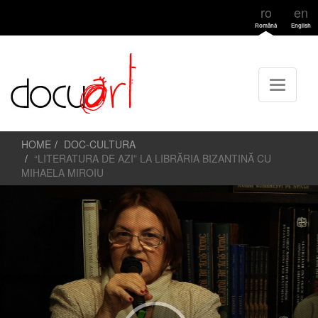
ro
en
Română
English
HOME
DOC-CULTURA
“LITERATURA DE AZI” LA LIBRĂRIA BIZANTINĂ CU
MIHAELA MIROIU