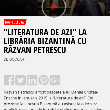
DOC-CULTURA
“LITERATURA DE AZI” LA
LIBRĂRIA BIZANTINĂ CU
RĂZVAN PETRESCU
DE DOCUART
Răzvan Petrescu a fost oaspetele lui Daniel Cristea-
Enache în ianuarie 2015 la “Literatura de azi”. Cei
prezenți la Librăria Bizantină au asistat la o lectură
publică, o sesiune de întrebări și răspunsuri și, evident,