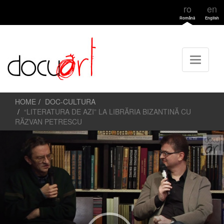
ro
en
Română
English
HOME
DOC-CULTURA
“LITERATURA DE AZI” LA LIBRĂRIA BIZANTINĂ CU
RĂZVAN PETRESCU