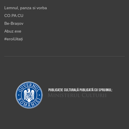
Lemnul, panza si vorba
CO.PA.CU
Be-Brașov
Abuz.exe
#eroiUitați