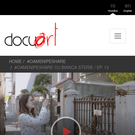
ro
en
Română
English
HOME
#OAMENIPESHARE
#OAMENIPESHARE CU BIANCA STERIE / EP. 13