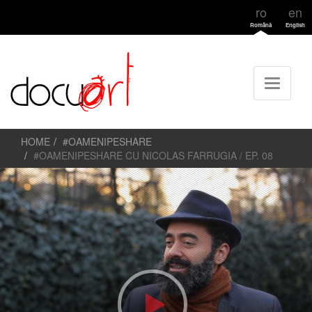
ro
en
Română
English
HOME
#OAMENIPESHARE
#OAMENIPESHARE CU NICOLAS FARRUGIA / EP. 08