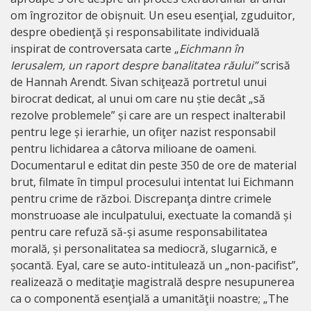
om îngrozitor de obișnuit. Un eseu esenţial, zguduitor,
despre obedienţă și responsabilitate individuală
inspirat de controversata carte „
Eichmann în
Ierusalem, un raport despre banalitatea răului”
scrisă
de Hannah Arendt. Sivan schiţează portretul unui
birocrat dedicat, al unui om care nu știe decât „să
rezolve problemele” și care are un respect inalterabil
pentru lege și ierarhie, un ofiţer nazist responsabil
pentru lichidarea a câtorva milioane de oameni.
Documentarul e editat din peste 350 de ore de material
brut, filmate în timpul procesului intentat lui Eichmann
pentru crime de război. Discrepanţa dintre crimele
monstruoase ale inculpatului, exectuate la comandă și
pentru care refuză să-și asume responsabilitatea
morală, și personalitatea sa mediocră, slugarnică, e
șocantă. Eyal, care se auto-intitulează un „non-pacifist”,
realizează o meditaţie magistrală despre nesupunerea
ca o componentă esenţială a umanităţii noastre; „The