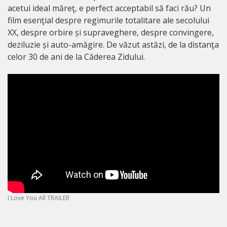
acetui ideal măreţ, e perfect acceptabil să faci rău? Un
film esenţial despre regimurile totalitare ale secolului
XX, despre orbire și supraveghere, despre convingere,
deziluzie și auto-amăgire. De văzut astăzi, de la distanţa
celor 30 de ani de la Căderea Zidului.
I Love You All TRAILER