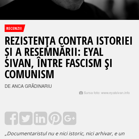
RECENZII
REZISTENŢA CONTRA ISTORIEI
ȘI A RESEMNĂRII: EYAL
SIVAN, ÎNTRE FASCISM ŞI
COMUNISM
DE ANCA GRĂDINARIU
Sursa foto: www.eyalsivan.info
„
Documentaristul nu e nici istoric, nici arhivar, e un