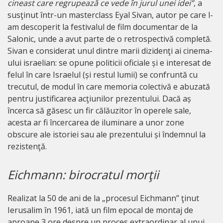
cineast care regrupează ce vede în jurul unei idei”
, a
susţinut într-un masterclass Eyal Sivan, autor pe care l-
am descoperit la festivalul de film documentar de la
Salonic, unde a avut parte de o retrospectivă completă.
Sivan e considerat unul dintre marii dizidenţi ai cinema-
ului israelian: se opune politicii oficiale și e interesat de
felul în care Israelul (și restul lumii) se confruntă cu
trecutul, de modul în care memoria colectivă e abuzată
pentru justificarea acţiunilor prezentului. Dacă aș
încerca să găsesc un fir călăuzitor în operele sale,
acesta ar fi încercarea de iluminare a unor zone
obscure ale istoriei sau ale prezentului și îndemnul la
rezistenţă.
Eichmann: birocratul morţii
Realizat la 50 de ani de la „procesul Eichmann” ţinut
Ierusalim în 1961, iată un film epocal de montaj de
aproape 3 ore despre un proces extraordinar al unui