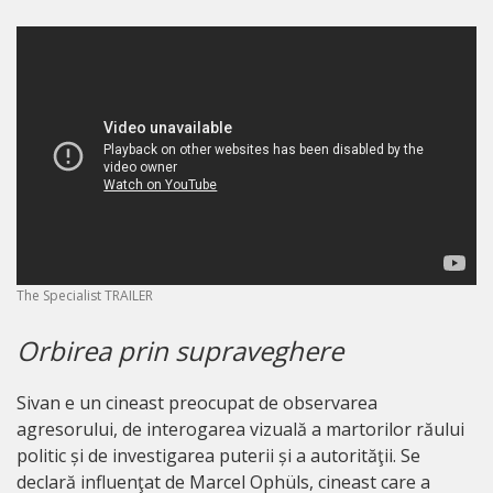
The Specialist TRAILER
Orbirea prin supraveghere
Sivan e un cineast preocupat de observarea
agresorului, de interogarea vizuală a martorilor răului
politic și de investigarea puterii și a autorităţii. Se
declară influenţat de Marcel Ophüls, cineast care a