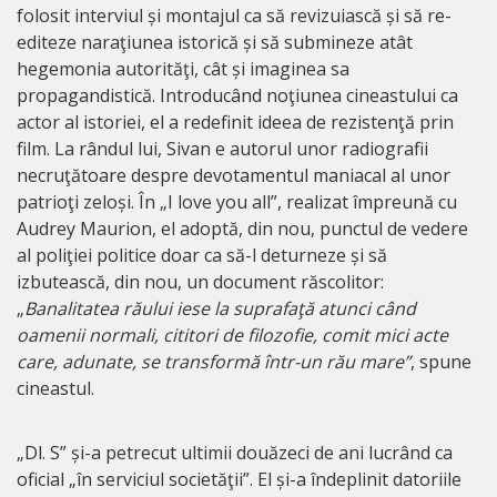
folosit interviul și montajul ca să revizuiască și să re-
editeze naraţiunea istorică și să submineze atât
hegemonia autorităţi, cât și imaginea sa
propagandistică. Introducând noţiunea cineastului ca
actor al istoriei, el a redefinit ideea de rezistenţă prin
film. La rândul lui, Sivan e autorul unor radiografii
necruţătoare despre devotamentul maniacal al unor
patrioţi zeloși. În „I love you all”, realizat împreună cu
Audrey Maurion, el adoptă, din nou, punctul de vedere
al poliţiei politice doar ca să-l deturneze și să
izbutească, din nou, un document răscolitor:
„
Banalitatea răului iese la suprafaţă atunci când
oamenii normali, cititori de filozofie, comit mici acte
care, adunate, se transformă într-un rău mare”
, spune
cineastul.
„Dl. S” și-a petrecut ultimii douăzeci de ani lucrând ca
oficial „în serviciul societăţii”. El și-a îndeplinit datoriile