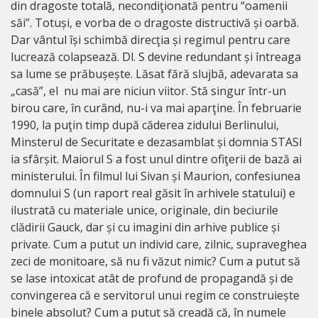
din dragoste totală, necondiţionată pentru “oamenii
săi”. Totuși, e vorba de o dragoste distructivă și oarbă.
Dar vântul își schimbă direcţia și regimul pentru care
lucrează colapsează. Dl. S devine redundant și întreaga
sa lume se prăbușește. Lăsat fără slujbă, adevarata sa
„casă”, el nu mai are niciun viitor. Stă singur într-un
birou care, în curând, nu-i va mai aparţine. În februarie
1990, la puţin timp după căderea zidului Berlinului,
Minsterul de Securitate e dezasamblat și domnia STASI
ia sfârșit. Maiorul S a fost unul dintre ofiţerii de bază ai
ministerului. În filmul lui Sivan și Maurion, confesiunea
domnului S (un raport real găsit în arhivele statului) e
ilustrată cu materiale unice, originale, din beciurile
clădirii Gauck, dar și cu imagini din arhive publice și
private. Cum a putut un individ care, zilnic, supraveghea
zeci de monitoare, să nu fi văzut nimic? Cum a putut să
se lase intoxicat atât de profund de propagandă și de
convingerea că e servitorul unui regim ce construiește
binele absolut? Cum a putut să creadă că, în numele