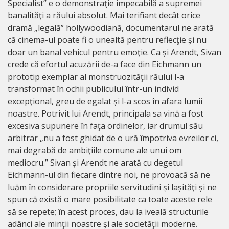
Specialist” e o demonstraţie impecabilă a supremei
banalităţi a răului absolut. Mai terifiant decât orice
dramă „legală” hollywoodiană, documentarul ne arată
că cinema-ul poate fi o unealtă pentru reflecţie și nu
doar un banal vehicul pentru emoţie. Ca și Arendt, Sivan
crede că efortul acuzării de-a face din Eichmann un
prototip exemplar al monstruozităţii răului l-a
transformat în ochii publicului într-un individ
excepţional, greu de egalat și l-a scos în afara lumii
noastre. Potrivit lui Arendt, principala sa vină a fost
excesiva supunere în faţa ordinelor, iar drumul său
arbitrar „nu a fost ghidat de o ură împotriva evreilor ci,
mai degrabă de ambiţiile comune ale unui om
mediocru.” Sivan și Arendt ne arată cu degetul
Eichmann-ul din fiecare dintre noi, ne provoacă să ne
luăm în considerare propriile servitudini și lașităţi și ne
spun că există o mare posibilitate ca toate aceste rele
să se repete; în acest proces, dau la iveală structurile
adânci ale minţii noastre și ale societăţii moderne.