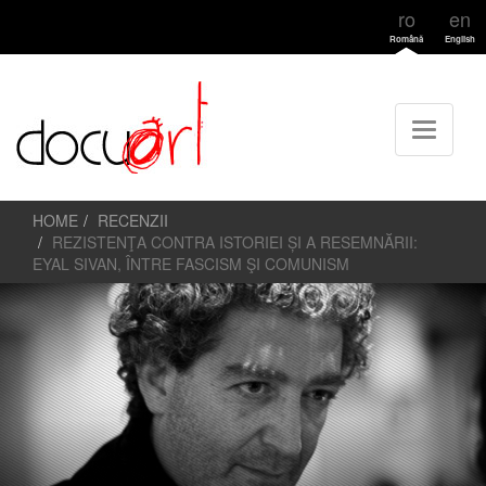
ro
en
Română
English
HOME
RECENZII
REZISTENŢA CONTRA ISTORIEI ȘI A RESEMNĂRII:
EYAL SIVAN, ÎNTRE FASCISM ŞI COMUNISM