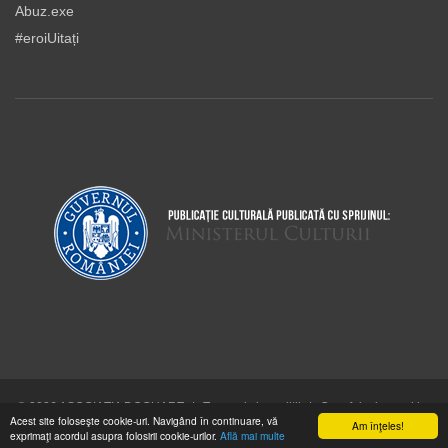
Abuz.exe
#eroiUitați
© 2026 ASOCIAŢIA DOCUART
|
Termeni şi condiţii
|
Cum folosim cookie-
Acest site foloseşte cookie-uri. Navigând în continuare, vă
urile
Am înţeles!
exprimaţi acordul asupra folosirii cookie-urilor.
Află mai multe