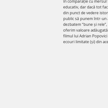
în comparație cu mersul î
educativ, dar dacă tot fa
din punct de vedere isto
public să punem într-un a
dezbatem “bune și rele”,
oferim valoare adăugată a
filmul lui Adrian Popovic
ecouri limitate (și) din a