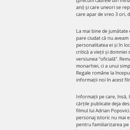
(precum cadrele din mînă 
ani) și care uneori se re
care apar de vreo 3 ori, 
La mai bine de jumătate 
pare ciudat că nu aveam
personalitatea ei și în 
critică a vieții și domnie
versiunea “oficială”. Rem
monarhiei, ci a unui simp
Regale române la începutul
informații noi în acest fil
Informații pe care, însă, 
cărțile publicate deja de
filmul lui Adrian Popovic
personaj istoric nu mai 
pentru familiarizarea pe 