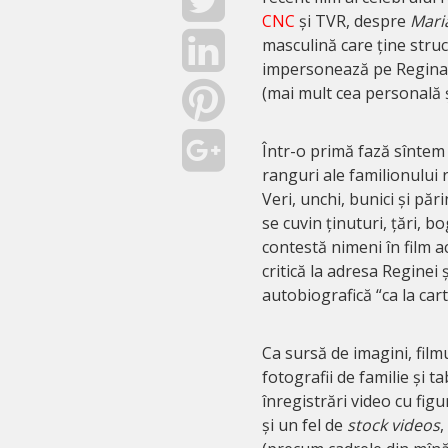
CNC
și TVR, despre
Mari
masculină care ține struc
impersonează pe Regina M
(mai mult cea personală ș
Într-o primă fază sîntem 
ranguri ale familionului 
Veri, unchi, bunici și păr
se cuvin ținuturi, țări, b
contestă nimeni în film ac
critică la adresa Reginei 
autobiografică “ca la cart
Ca sursă de imagini, filmu
fotografii de familie și 
înregistrări video cu fig
și un fel de
stock videos
,