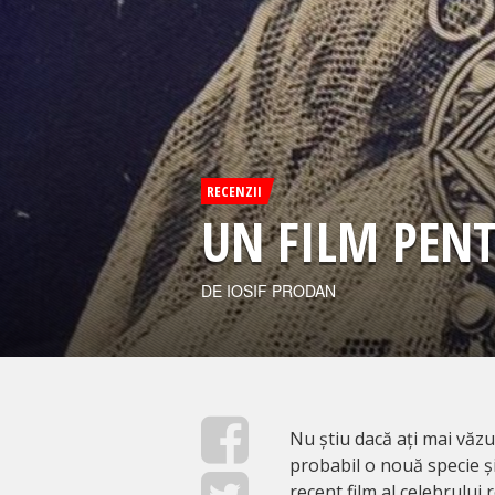
RECENZII
UN FILM PEN
DE IOSIF PRODAN
Nu știu dacă ați mai văz
probabil o nouă specie ș
recent film al celebrulu