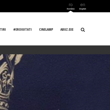
ro
en
Română
English
TIRI
#EROIUITATI
CINELAMP
ABUZ.EXE