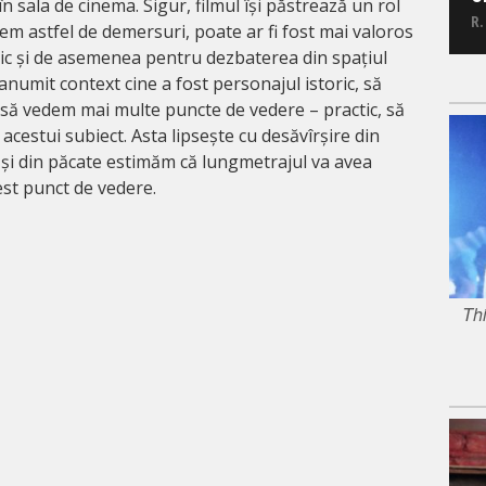
n sala de cinema. Sigur, filmul își păstrează un rol
R.
cem astfel de demersuri, poate ar fi fost mai valoros
ric și de asemenea pentru dezbaterea din spațiul
numit context cine a fost personajul istoric, să
 să vedem mai multe puncte de vedere – practic, să
cestui subiect. Asta lipsește cu desăvîrșire din
i și din păcate estimăm că lungmetrajul va avea
cest punct de vedere.
Thi