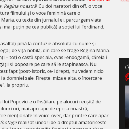
a, Regina noastră
. Cu doi naratori din off, o voce
tura filmului și o voce feminină care o
aria, cu texte din jurnalul ei, parcurgem viața
i mai puțin pe cea publică) a soției lui Ferdinand.
asaltați pînă la confuzie absolută cu nume și
regal, de viță nobilă, din care se trage Regina Maria.
inți – toți o castă specială, cvasi-endogamă, căreia i
ogății și popoare pe care să le stăpînească. Nu
est fapt (post-istoric, ce-i drept), nu vedem nicio
și a domniei sale. Firește, miza e alta, o încercare
e”, la propriu.
l lui Popovici e o însăilare pe alocuri reușită de
tablouri ori, mai aproape de epoca noastră,
urile menționate în voice-over, dar printre care apar
footage
realizat uneori de-a dreptul amatoricește