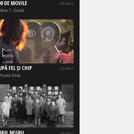
00 DE MOVILE
(60 min.)
 Max T. Ciorbă
UPĂ FEL ȘI CHIP
(22 min.)
 Paula Oneț
MUL NEGRU
(36 min.)