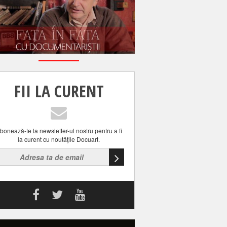
FII LA CURENT
bonează-te la newsletter-ul nostru pentru a fi
la curent cu noutăţile Docuart.