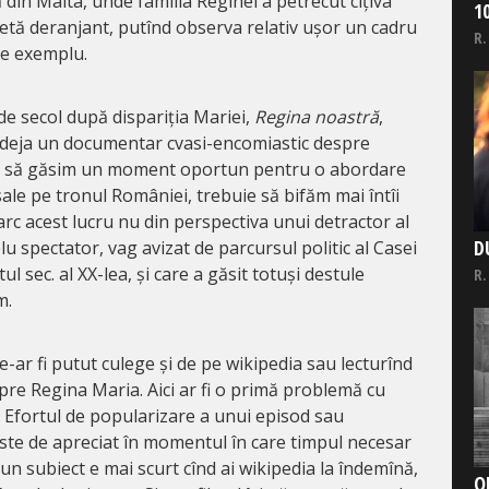
din Malta, unde familia Reginei a petrecut cîțiva
1
petă deranjant, putînd observa relativ ușor un cadru
R.
de exemplu.
de secol după dispariția Mariei,
Regina noastră
,
 deja un documentar cvasi-encomiastic despre
loc să găsim un moment oportun pentru o abordare
i sale pe tronul României, trebuie să bifăm mai întîi
arc acest lucru nu din perspectiva unui detractor al
D
lu spectator, vag avizat de parcursul politic al Casei
 sec. al XX-lea, și care a găsit totuși destule
R.
m.
le-ar fi putut culege și de pe wikipedia sau lecturînd
spre Regina Maria. Aici ar fi o primă problemă cu
i. Efortul de popularizare a unui episod sau
este de apreciat în momentul în care timpul necesar
un subiect e mai scurt cînd ai wikipedia la îndemînă,
O