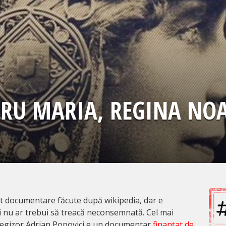
TRU MARIA, REGINA NO
ut documentare făcute după wikipedia, dar e
i nu ar trebui să treacă neconsemnată. Cel mai
i regizor Adrian Popovici e un documentar
finanțat de