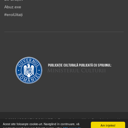
Abuz.exe
#eroiUitați
© 2026 ASOCIAŢIA DOCUART
|
Termeni şi condiţii
|
Cum folosim cookie-
Acest site foloseşte cookie-uri. Navigând în continuare, vă
urile
Am înţeles!