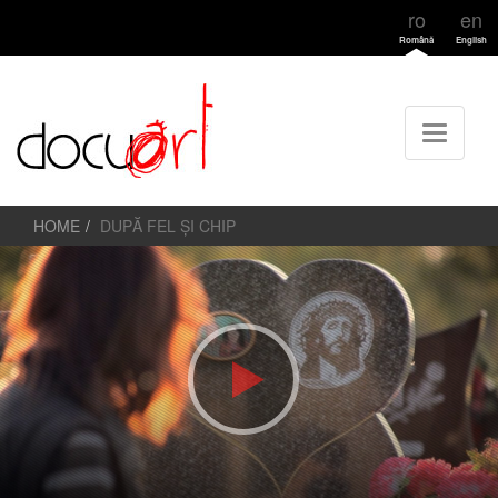
ro
en
Română
English
HOME
DUPĂ FEL ȘI CHIP