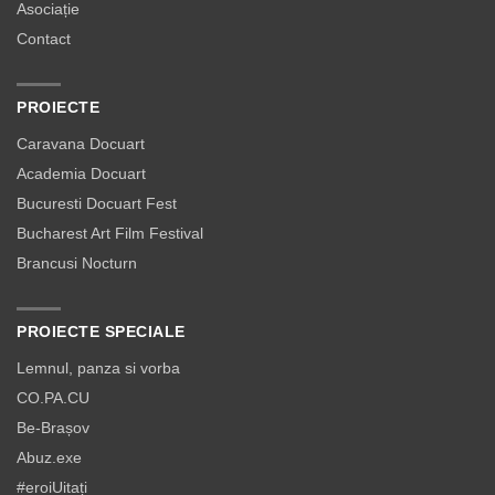
Asociație
Contact
PROIECTE
Caravana Docuart
Academia Docuart
Bucuresti Docuart Fest
Bucharest Art Film Festival
Brancusi Nocturn
PROIECTE SPECIALE
Lemnul, panza si vorba
CO.PA.CU
Be-Brașov
Abuz.exe
#eroiUitați