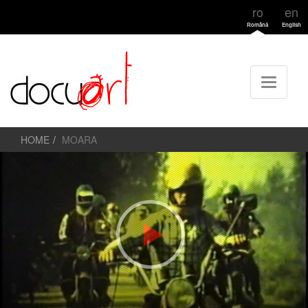
ro
en
Română
English
HOME
MOARA