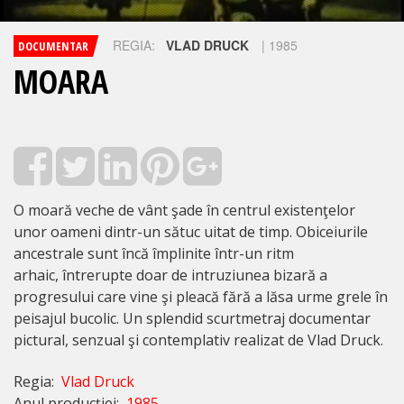
REGIA:
VLAD DRUCK
| 1985
DOCUMENTAR
MOARA
O moară veche de vânt şade în centrul existenţelor
unor oameni dintr-un sătuc uitat de timp. Obiceiurile
ancestrale sunt încă împlinite într-un ritm
arhaic, întrerupte doar de intruziunea bizară a
progresului care vine şi pleacă fără a lăsa urme grele în
peisajul bucolic. Un splendid scurtmetraj documentar
pictural, senzual şi contemplativ realizat de Vlad Druck.
Regia:
Vlad Druck
Anul producției:
1985