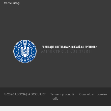
#eroiUitați
© 2026 ASOCIAŢIA DOCUART
|
Termeni şi condiţii
|
Cum folosim cookie-
urile