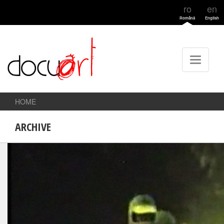
ro
en
Română
English
HOME
ARCHIVE