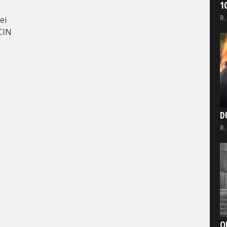
1
R.
ei
CIN
D
R.
O