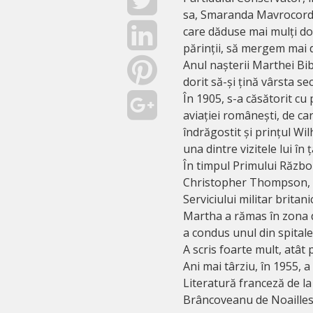
sa, Smaranda Mavrocordat
care dăduse mai mulți do
părinții, să mergem mai 
Anul nașterii Marthei Bib
dorit să-și țină vârsta se
În 1905, s-a căsătorit cu
aviației românești, de car
îndrăgostit și prințul Wi
una dintre vizitele lui în ț
În timpul Primului Războ
Christopher Thompson, ata
Serviciului militar britan
Martha a rămas în zona d
a condus unul din spital
A scris foarte mult, atât 
Ani mai târziu, în 1955,
Literatură franceză de la
Brâncoveanu de Noailles