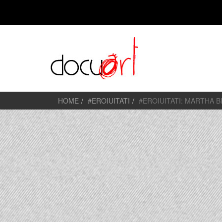
HOME
#EROIUITATI
#EROIUITATI: MARTHA B