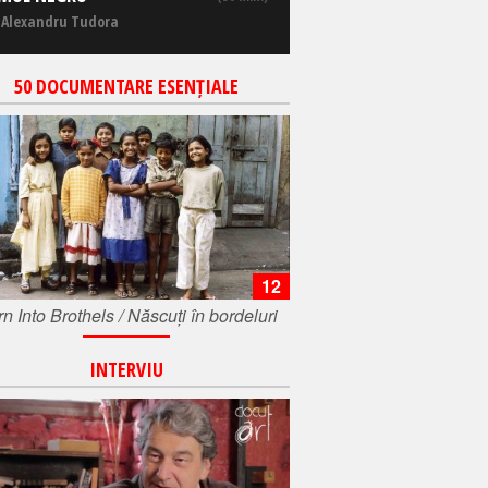
 Alexandru Tudora
50 DOCUMENTARE ESENȚIALE
12
n Into Brothels / Născuți în bordeluri
INTERVIU