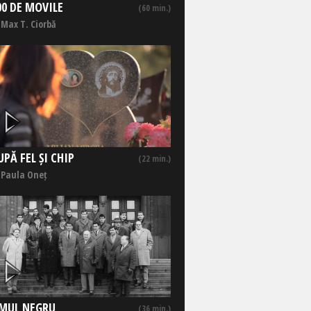
00 DE MOVILE
(60 min.)
 Max T. Ciorbă
UPĂ FEL ȘI CHIP
(22 min.)
 Paula Oneț
MUL NEGRU
(36 min.)