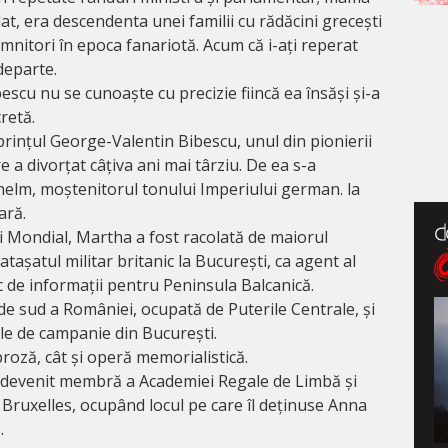
, era descendenta unei familii cu rădăcini grecești
mnitori în epoca fanariotă. Acum că i-ați reperat
departe.
escu nu se cunoaște cu precizie fiincă ea însăși și-a
cretă.
 prințul George-Valentin Bibescu, unul din pionierii
e a divorțat câțiva ani mai târziu. De ea s-a
lhelm, moștenitorul tonului Imperiului german. la
ară.
i Mondial, Martha a fost racolată de maiorul
șatul militar britanic la București, ca agent al
ic de informații pentru Peninsula Balcanică.
e sud a României, ocupată de Puterile Centrale, și
ele de campanie din București.
proză, cât și operă memorialistică.
 a devenit membră a Academiei Regale de Limbă și
 Bruxelles, ocupând locul pe care îl deținuse Anna
.