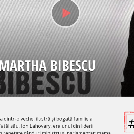
 MARTHA BIBESCU
dintr-o veche, ilustră și bogată familie a
atăl său, Ion Lahovary, era unul din liderii
în repetate rânduri ministru și parlamentar; mama