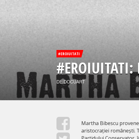
#EROIUITATI
#EROIUITATI:
DE DOCUART
Martha Bibescu provenea 
aristocrației românești. T
Partidului Conservator, 