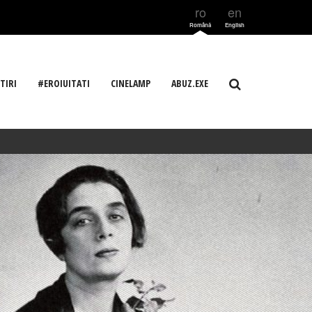
ro
en
Română
English
TIRI
#EROIUITATI
CINELAMP
ABUZ.EXE