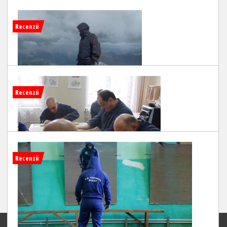
Recenzii
Recenzii
OMUL MUNTELUI
SCRIS DE MIHAI FULGER
| 28/09/2015
Recenzii
NOI, CEI DE DINCOLO
SCRIS DE MIHAI FULGER
| 16/09/2015