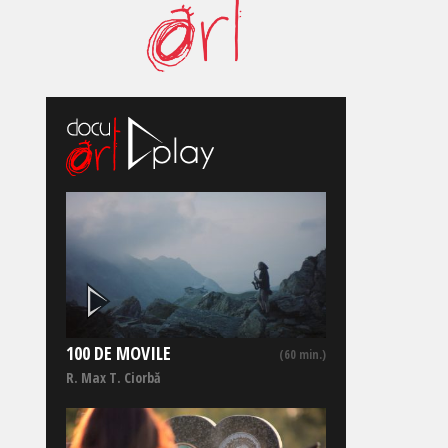
100 DE MOVILE
(60 min.)
R. Max T. Ciorbă