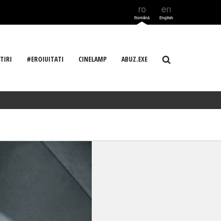
ro
en
Română
English
TIRI
#EROIUITATI
CINELAMP
ABUZ.EXE