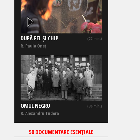
DUPĂ FEL ȘI CHIP
(22 min.)
R. Paula Oneț
OMUL NEGRU
(36 min.)
R. Alexandru Tudora
50 DOCUMENTARE ESENȚIALE