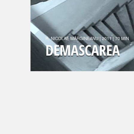
R.
NICOLAE MĂRGINEANU
|
2011
| 70 MIN
DEMASCAREA