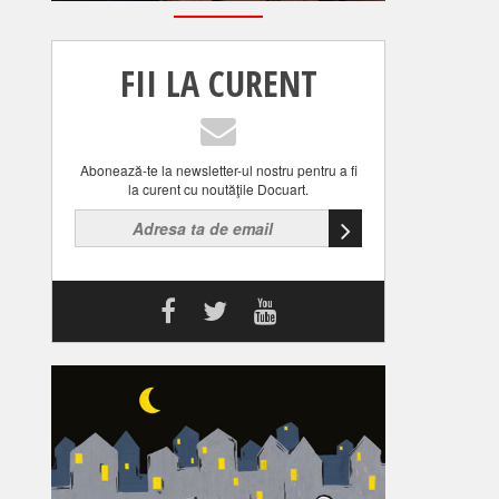
FII LA CURENT
Abonează-te la newsletter-ul nostru pentru a fi
la curent cu noutăţile Docuart.