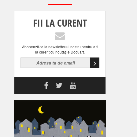
FII LA CURENT
Abonează-te la newsletter-ul nostru pentru a fi
la curent cu noutăţile Docuart.