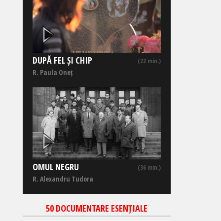
DUPĂ FEL ȘI CHIP
(22 min.)
R. Paula Oneț
OMUL NEGRU
(36 min.)
R. Alexandru Tudora
50 DOCUMENTARE ESENȚIALE