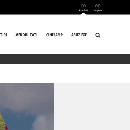
ro
en
Română
English
TIRI
#EROIUITATI
CINELAMP
ABUZ.EXE