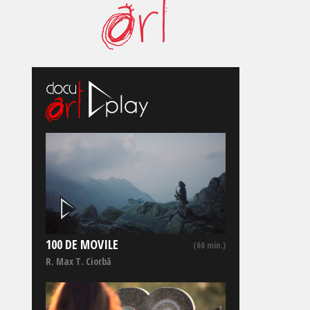
100 DE MOVILE
(60 min.)
R. Max T. Ciorbă