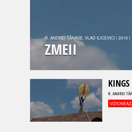
R.
ANDREI TĂNASE
,
VLAD ILICEVICI
|
2010
|
ZMEII
KINGS 
R.
ANDREI TĂ
VIZIONEAZ