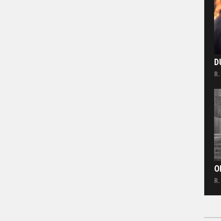
D
R.
O
R.