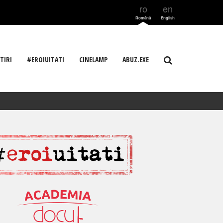
ro
en
Română
English
TIRI
#EROIUITATI
CINELAMP
ABUZ.EXE