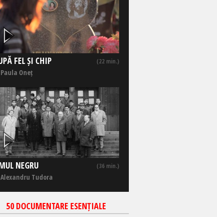
UPĂ FEL ȘI CHIP
(22 min.)
 Paula Oneț
MUL NEGRU
(36 min.)
 Alexandru Tudora
50 DOCUMENTARE ESENȚIALE