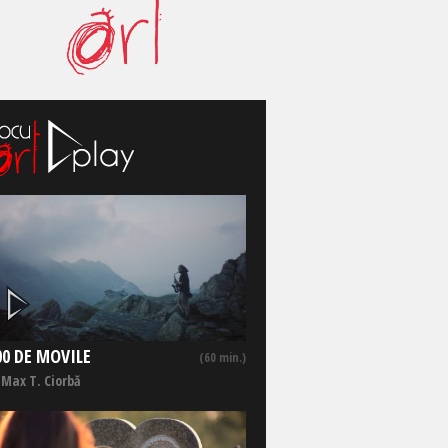
00 DE MOVILE
(60 min.)
 Max T. Ciorbă