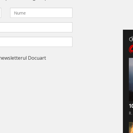
newsletterul Docuart
1
R.