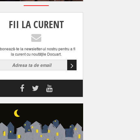
FII LA CURENT
bonează-te la newsletter-ul nostru pentru a fi
la curent cu noutăţile Docuart.