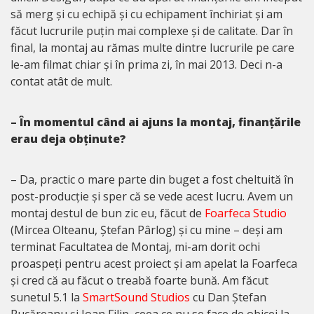
să merg și cu echipă și cu echipament închiriat și am
făcut lucrurile puțin mai complexe și de calitate. Dar în
final, la montaj au rămas multe dintre lucrurile pe care
le-am filmat chiar și în prima zi, în mai 2013. Deci n-a
contat atât de mult.
– În momentul când ai ajuns la montaj, finanțările
erau deja obținute?
– Da, practic o mare parte din buget a fost cheltuită în
post-producție și sper că se vede acest lucru. Avem un
montaj destul de bun zic eu, făcut de
Foarfeca Studio
(Mircea Olteanu, Ștefan Pârlog) și cu mine – deși am
terminat Facultatea de Montaj, mi-am dorit ochi
proaspeți pentru acest proiect și am apelat la Foarfeca
și cred că au făcut o treabă foarte bună. Am făcut
sunetul 5.1 la
SmartSound Studios
cu Dan Ștefan
Rucăreanu și Ioan Filip, ceea ce nu se face de obicei la