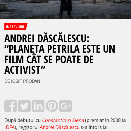
INTERVIURI
ANDREI DĂSCĂLESCU:
“PLANETA PETRILA ESTE UN
FILM CÂT SE POATE DE
ACTIVIST”
DE IOSIF PRODAN
După debutul cu
Constantin și Elena
(premiat în 2008 la
IDFA
), regizorul
Andrei Dăscălescu
s-a întors la