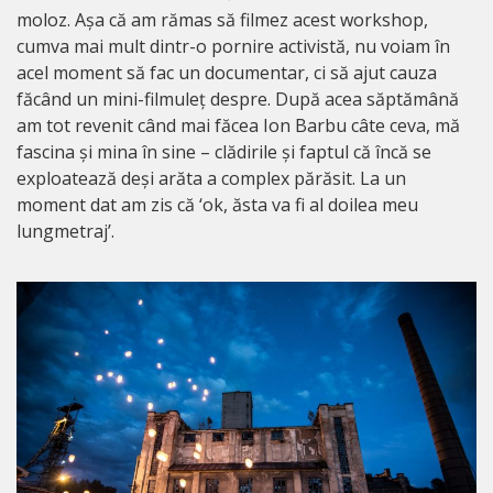
moloz. Așa că am rămas să filmez acest workshop,
cumva mai mult dintr-o pornire activistă, nu voiam în
acel moment să fac un documentar, ci să ajut cauza
făcând un mini-filmuleț despre. După acea săptămână
am tot revenit când mai făcea Ion Barbu câte ceva, mă
fascina și mina în sine – clădirile și faptul că încă se
exploatează deși arăta a complex părăsit. La un
moment dat am zis că ‘ok, ăsta va fi al doilea meu
lungmetraj’.