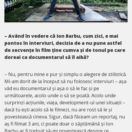
– Având în vedere că Ion Barbu, cum zici, e mai
pontos în interviuri, decizia de a nu pune astfel
de secvențe în film ține cumva și de tonul pe care
doreai ca documentarul să îl aibă?
– Nu, pentru mine e pur și simplu o alegere de stilistică.
Mi-am dorit de la început să nu folosesc interviuri – așa
văd eu documentarul și așa o să le fac și pe
următoarele, acolo unde o să se poată. Acolo unde
surprinzi acțiunile, viața, development-ul unei situații –
dacă tu ești acolo să le filmezi, nu are rost să le și
povestească cineva. Sigur, dacă făceam un reportaj, nu
aș fi filmat 3 ani, ci poate doar o săptămână și Ion
Barbu ar fi trebuit să-mi povestească despre ce