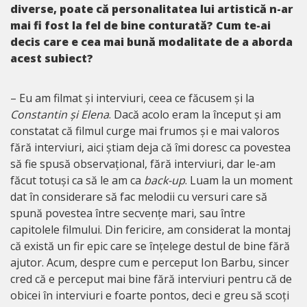
diverse, poate că personalitatea lui artistică n-ar
mai fi fost la fel de bine conturată? Cum te-ai
decis care e cea mai bună modalitate de a aborda
acest subiect?
– Eu am filmat și interviuri, ceea ce făcusem și la
Constantin și Elena
. Dacă acolo eram la început și am
constatat că filmul curge mai frumos și e mai valoros
fără interviuri, aici știam deja că îmi doresc ca povestea
să fie spusă observațional, fără interviuri, dar le-am
făcut totuși ca să le am ca
back-up
. Luam la un moment
dat în considerare să fac melodii cu versuri care să
spună povestea între secvențe mari, sau între
capitolele filmului. Din fericire, am considerat la montaj
că există un fir epic care se înțelege destul de bine fără
ajutor. Acum, despre cum e perceput Ion Barbu, sincer
cred că e perceput mai bine fără interviuri pentru că de
obicei în interviuri e foarte pontos, deci e greu să scoți