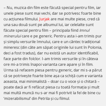
– Nu, muzica din film este făcută special pentru film, iar
unele piese sunt mai vechi, dar se potrivesc foarte bine
cu acțiunea filmului.
Jurjak
are mai multe piese, cred că
una sau două sunt pe albumul lui, iar celelalte sunt
făcute special pentru film – principala fiind
Imnul
minerului
care e pe generic. Pentru asta i-am trimis pur
și simplu versurile Imnului, care e un cântec tradițional
mineresc (din câte am săpat originile lui sunt în Polonia,
deci a fost tradus), dar nu există un autor identificabil,
face parte din folclor. I-am trimis versurile și în câteva
ore mi-a trimis înapoi varianta care apare și în film.
Urma să refacem piesa pentru generic, dar mi s-a părut
că se potrivește foarte bine așa ca schiță cum e varianta
aceasta, mai minimalistă – doar cu o voce și o chitară –
poate dacă ar fi refăcut piesa cu toată formația și mult
mai multă muncă nu s-ar mai fi potrivit la fel de bine cu
‘mizerabilismul’ din Petrila și cu filmul.