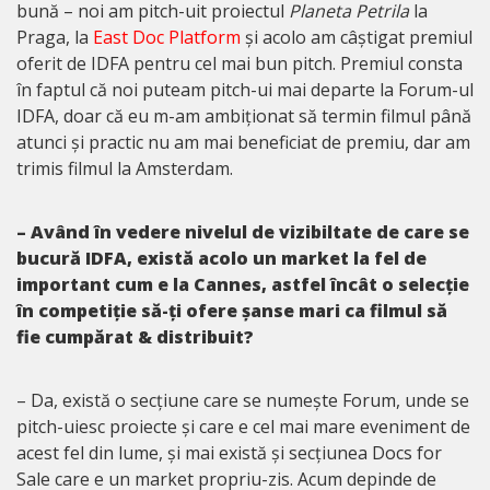
bună – noi am pitch-uit proiectul
Planeta Petrila
la
Praga, la
East Doc Platform
și acolo am câștigat premiul
oferit de IDFA pentru cel mai bun pitch. Premiul consta
în faptul că noi puteam pitch-ui mai departe la Forum-ul
IDFA, doar că eu m-am ambiționat să termin filmul până
atunci și practic nu am mai beneficiat de premiu, dar am
trimis filmul la Amsterdam.
– Având în vedere nivelul de vizibiltate de care se
bucură IDFA, există acolo un market la fel de
important cum e la Cannes, astfel încât o selecție
în competiție să-ți ofere șanse mari ca filmul să
fie cumpărat & distribuit?
– Da, există o secțiune care se numește Forum, unde se
pitch-uiesc proiecte și care e cel mai mare eveniment de
acest fel din lume, și mai există și secțiunea Docs for
Sale care e un market propriu-zis. Acum depinde de