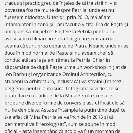
tradus și practic greu de înțeles de către străini – și
povestea foarte multe despre Petrila, unde eu nu
fusesem niciodată. Ulterior, prin 2013, mă aflam
întâmplător în zonă și i-am făcut o vizită. Era de Paște și
am ajuns să-mi petrec Paștele la Petrila pentru că
avusesem o filmare în zona Târgu Jiu și mi-am dat
seama că sunt prea departe de Piatra Neamț unde m-aș
duce în mod normal de Paște și nu aveam chef să
conduc atâta și așa am rămas la Petrila. Chiar în
săptămâna de după Paște urma un workshop inițiat de
Ion Barbu și organizat de Ordinul Arhitecților, cu
studenți la arhitectură, inclusiv câțiva străini (francezi,
belgieni), pentru a măsura, fotografia și vedea ce se
poate face cu clădirile de la Mina Petrila și de a le
propune diverse forme de conversie astfel încât ele să
nu fie demolate. Asta se întâmpla la puțin timp după ce
s-a aflat că Mina Petrila se va închide în 2015 și că
perimetrul va fi “ecologizat”, cum se spune în mod
oficial – asta însemnând că acolo va fi un morman de