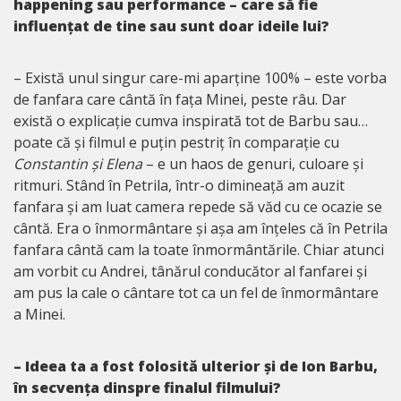
happening sau performance – care să fie
influențat de tine sau sunt doar ideile lui?
– Există unul singur care-mi aparține 100% – este vorba
de fanfara care cântă în fața Minei, peste râu. Dar
există o explicație cumva inspirată tot de Barbu sau…
poate că și filmul e puțin pestriț în comparație cu
Constantin și Elena
– e un haos de genuri, culoare și
ritmuri. Stând în Petrila, într-o dimineață am auzit
fanfara și am luat camera repede să văd cu ce ocazie se
cântă. Era o înmormântare și așa am înțeles că în Petrila
fanfara cântă cam la toate înmormântările. Chiar atunci
am vorbit cu Andrei, tânărul conducător al fanfarei și
am pus la cale o cântare tot ca un fel de înmormântare
a Minei.
– Ideea ta a fost folosită ulterior și de Ion Barbu,
în secvența dinspre finalul filmului?