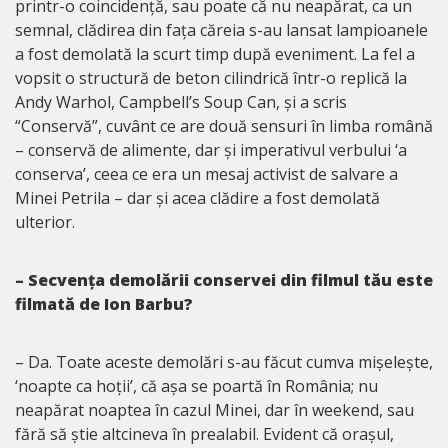
printr-o coincidență, sau poate că nu neapărat, ca un
semnal, clădirea din fața căreia s-au lansat lampioanele
a fost demolată la scurt timp după eveniment. La fel a
vopsit o structură de beton cilindrică într-o replică la
Andy Warhol, Campbell’s Soup Can, și a scris
“Conservă”, cuvânt ce are două sensuri în limba română
– conservă de alimente, dar și imperativul verbului ‘a
conserva’, ceea ce era un mesaj activist de salvare a
Minei Petrila – dar și acea clădire a fost demolată
ulterior.
– Secvența demolării conservei din filmul tău este
filmată de Ion Barbu?
– Da. Toate aceste demolări s-au făcut cumva mișelește,
‘noapte ca hoții’, că așa se poartă în România; nu
neapărat noaptea în cazul Minei, dar în weekend, sau
fără să știe altcineva în prealabil. Evident că orașul,