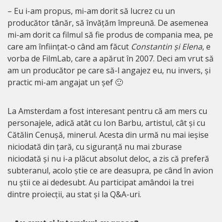
– Eu i-am propus, mi-am dorit să lucrez cu un
producător tânăr, să învățăm împreună. De asemenea
mi-am dorit ca filmul să fie produs de compania mea, pe
care am înființat-o când am făcut
Constantin și Elena
, e
vorba de FilmLab, care a apărut în 2007. Deci am vrut să
am un producător pe care să-l angajez eu, nu invers, și
practic mi-am angajat un șef 🙂
La Amsterdam a fost interesant pentru că am mers cu
personajele, adică atât cu Ion Barbu, artistul, cât și cu
Cătălin Cenușă, minerul. Acesta din urmă nu mai ieșise
niciodată din țară, cu siguranță nu mai zburase
niciodată și nu i-a plăcut absolut deloc, a zis că preferă
subteranul, acolo știe ce are deasupra, pe când în avion
nu știi ce ai dedesubt. Au participat amândoi la trei
dintre proiecții, au stat și la Q&A-uri.