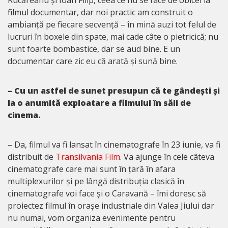
filmul documentar, dar noi practic am construit o
ambianță pe fiecare secvență – în mină auzi tot felul de
lucruri în boxele din spate, mai cade câte o pietricică; nu
sunt foarte bombastice, dar se aud bine. E un
documentar care zic eu că arată și sună bine.
– Cu un astfel de sunet presupun că te gândești și
la o anumită exploatare a filmului în săli de
cinema.
– Da, filmul va fi lansat în cinematografe în 23 iunie, va fi
distribuit de
Transilvania Film
. Va ajunge în cele câteva
cinematografe care mai sunt în țară în afara
multiplexurilor și pe lângă distribuția clasică în
cinematografe voi face și o Caravană – îmi doresc să
proiectez filmul în orașe industriale din Valea Jiului dar
nu numai, vom organiza evenimente pentru