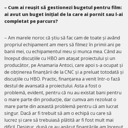
– Cum ai reușit să gestionezi bugetul pentru film:
ai avut un buget inițial de la care ai pornit sau l-ai
completat pe parcurs?
– Am marele noroc că știu să fac cam de toate și având
propriul echipament am mers să filmez în primii ani pe
banii mei, cu echipamentul meu și munca mea. Când au
început discuțiile cu HBO am atașat proiectului și un
producător, pe Anamaria Antoci, care apoi s-a ocupat și
de obținerea finanțării de la CNC și a preluat totodată și
discuțiile cu HBO. Practic, finanțarea a venit într-o fază
destul de avansată a proiectului. Asta a fost o
problemă, evident, pentru că nu au existat bani pentru
o mare parte din producție, dar cumva am rezolvat o
mare parte din această problemă pentru că am lucrat
singur. Dacă ar fi trebuit să am o echipă cu care să
lucrez și care să trebuiasă plătită ar fi fost mult mai
dificil. Desigur, după ce au apărut finanțările am început