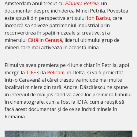
Amsterdam anul trecut cu
Planeta Petrila
, un
documentar despre închiderea Minei Petrila. Povestea
este spusă din perspectiva artisului
Ion Barbu
, care
încearcă să salveze patrimoniul industrial prin
reconvertirea în spații muzeale și creative, și a
minerului
Cătălin Cenușă
, liderul ultimului grup de
mineri care mai activează în această mină.
Filmul va avea premiera pe 4 iunie chiar în Petrila, apoi
merge la
TIFF
și la
Pelicam
, în Deltă, și va fi proiectat
într-o Caravană al cărei traseu va include mai multe
localități miniere din țară. Andrei Dăscălescu ne spune
în interviul de mai jos când va avea loc premiera filmului
în cinematografe, cum a fost la IDFA, cum a reușit să
facă acest documentar și de ce se închid minele în
România.