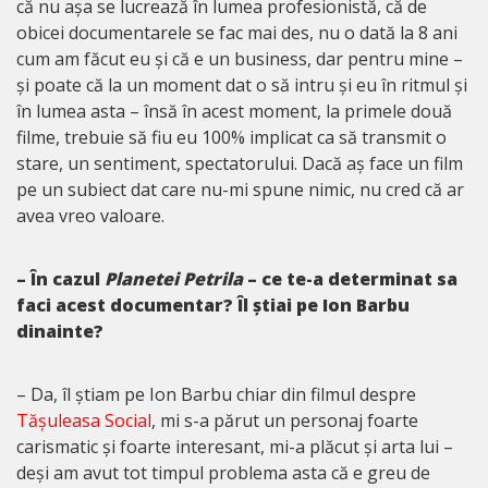
că nu așa se lucrează în lumea profesionistă, că de
obicei documentarele se fac mai des, nu o dată la 8 ani
cum am făcut eu și că e un business, dar pentru mine –
și poate că la un moment dat o să intru și eu în ritmul și
în lumea asta – însă în acest moment, la primele două
filme, trebuie să fiu eu 100% implicat ca să transmit o
stare, un sentiment, spectatorului. Dacă aș face un film
pe un subiect dat care nu-mi spune nimic, nu cred că ar
avea vreo valoare.
– În cazul
Planetei Petrila
– ce te-a determinat sa
faci acest documentar? Îl știai pe Ion Barbu
dinainte?
– Da, îl știam pe Ion Barbu chiar din filmul despre
Tășuleasa Social
, mi s-a părut un personaj foarte
carismatic și foarte interesant, mi-a plăcut și arta lui –
deși am avut tot timpul problema asta că e greu de