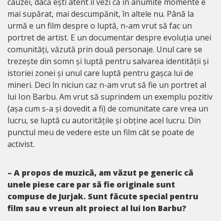
cauzei, dacă ești atent îl vezi că în anumite momente e
mai supărat, mai descumpănit, în altele nu. Până la
urmă e un film despre o luptă, n-am vrut să fac un
portret de artist. E un documentar despre evoluția unei
comunități, văzută prin două personaje. Unul care se
trezește din somn și luptă pentru salvarea identității și
istoriei zonei și unul care luptă pentru gașca lui de
mineri. Deci în niciun caz n-am vrut să fie un portret al
lui Ion Barbu. Am vrut să suprindem un exemplu pozitiv
(așa cum s-a și dovedit a fi) de comunitate care vrea un
lucru, se luptă cu autoritățile și obține acel lucru. Din
punctul meu de vedere este un film cât se poate de
activist.
– A propos de muzică, am văzut pe generic că
unele piese care par să fie originale sunt
compuse de Jurjak. Sunt făcute special pentru
film sau e vreun alt proiect al lui Ion Barbu?