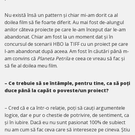
Nu există însă un pattern și chiar mi-am dorit ca al
doilea film să fie foarte diferit. Au mai fost de-alungul
anilor câteva proiecte pe care le-am început dar le-am
abandonat. Chiar am fost la un moment dat și în
concursul de scenarii HBO la TIFF cu un proiect pe care
l-am abandonat după aceea. Am fost în căutări până m-
am convins că
Planeta Petrila
e ceea ce vreau să fac și
să fie al doilea meu film.
– Ce trebuie să se întâmple, pentru tine, ca să poți
duce până la capăt o poveste/un proiect?
– Cred că e ca într-o relație, poți să cauți argumentele
logice, dar e pur o chestie de potrivire, de sentiment, ca
și în iubire. Dacă eu nu sunt pasionat 100% de subiect
nu am cum să fac ceva care să intereseze pe cineva. Știu