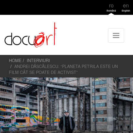
ro
en
Română
English
HOME
INTERVIURI
ANDREI DĂSCĂLESCU: “PLANETA PETRILA ESTE UN
FILM CÂT SE POATE DE ACTIVIST”