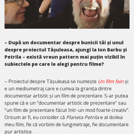
– După un documentar despre bunicii tăi și unul
despre proiectul Tășuleasa, ajungi la Ion Barbu și
Petrila – există vreun pattern mai puțin vizibil în
subiectele pe care le alegi pentru filme?
– Proiectul despre Tășuleasa se numește
Un film fain
și
e un mediumetraj care e cumva la granița dintre
documentar artistic și un film de prezentare. S-ar putea
spune că e un “documentar artistic de prezentare” sau
“un film de prezentare făcut într-un mod foarte creativ”.
Oricum ar fi, eu consider că
Planeta Petrila
e al doilea
meu film, fie că vorbim de lungmetraje, fie documentare
pur artistice.