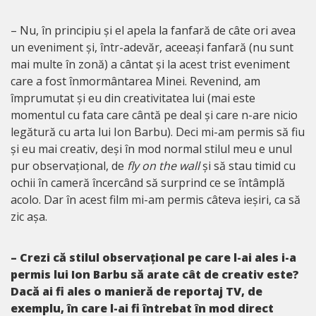
– Nu, în principiu și el apela la fanfară de câte ori avea
un eveniment și, într-adevăr, aceeași fanfară (nu sunt
mai multe în zonă) a cântat și la acest trist eveniment
care a fost înmormântarea Minei. Revenind, am
împrumutat și eu din creativitatea lui (mai este
momentul cu fata care cântă pe deal și care n-are nicio
legătură cu arta lui Ion Barbu). Deci mi-am permis să fiu
și eu mai creativ, deși în mod normal stilul meu e unul
pur observațional, de
fly on the wall
și să stau timid cu
ochii în cameră încercând să surprind ce se întâmplă
acolo. Dar în acest film mi-am permis câteva ieșiri, ca să
zic așa.
– Crezi că stilul observațional pe care l-ai ales i-a
permis lui Ion Barbu să arate cât de creativ este?
Dacă ai fi ales o manieră de reportaj TV, de
exemplu, în care l-ai fi întrebat în mod direct