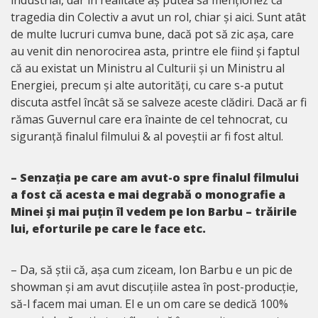
tragedia din Colectiv a avut un rol, chiar și aici. Sunt atât
de multe lucruri cumva bune, dacă pot să zic așa, care
au venit din nenorocirea asta, printre ele fiind și faptul
că au existat un Ministru al Culturii și un Ministru al
Energiei, precum și alte autorități, cu care s-a putut
discuta astfel încât să se salveze aceste clădiri. Dacă ar fi
rămas Guvernul care era înainte de cel tehnocrat, cu
siguranță finalul filmului & al poveștii ar fi fost altul.
– Senzația pe care am avut-o spre finalul filmului
a fost că acesta e mai degrabă o monografie a
Minei și mai puțin îl vedem pe Ion Barbu – trăirile
lui, eforturile pe care le face etc.
– Da, să știi că, așa cum ziceam, Ion Barbu e un pic de
showman și am avut discuțiile astea în post-producție,
să-l facem mai uman. El e un om care se dedică 100%