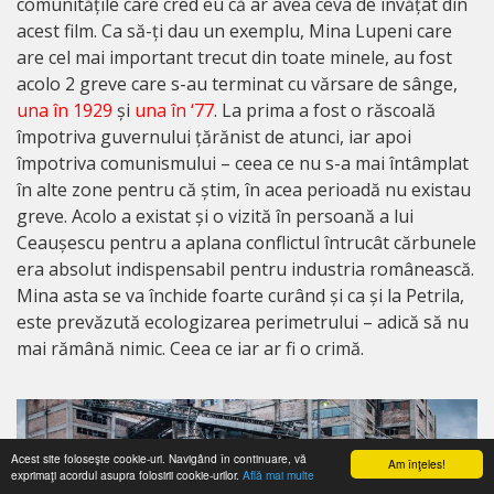
comunitățile care cred eu că ar avea ceva de învățat din
acest film. Ca să-ți dau un exemplu, Mina Lupeni care
are cel mai important trecut din toate minele, au fost
acolo 2 greve care s-au terminat cu vărsare de sânge,
una în 1929
și
una în ‘77
. La prima a fost o răscoală
împotriva guvernului țărănist de atunci, iar apoi
împotriva comunismului – ceea ce nu s-a mai întâmplat
în alte zone pentru că știm, în acea perioadă nu existau
greve. Acolo a existat și o vizită în persoană a lui
Ceaușescu pentru a aplana conflictul întrucât cărbunele
era absolut indispensabil pentru industria românească.
Mina asta se va închide foarte curând și ca și la Petrila,
este prevăzută ecologizarea perimetrului – adică să nu
mai rămână nimic. Ceea ce iar ar fi o crimă.
Acest site foloseşte cookie-uri. Navigând în continuare, vă
Am înţeles!
exprimaţi acordul asupra folosirii cookie-urilor.
Află mai multe