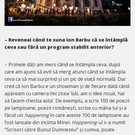
– Reveneai când te suna Ion Barbu că se întâmplă
ceva sau fără un program stabilit anterior?
– Primele dăți am mers când se întâmpla ceva, după
care am ajuns să evit să merg atunci când se întâmpla
ceva ca să mai surprind și un pic de viață normală. Dar
cred că Ion Barbu e un showman și de fiecare dată când
apăream cu camera îmi zicea ‘băi, am o idee nouă, hai
să facem chestia asta’. De exemplu, a scris 100 de poezii
pe lampioane, poezii românești, scrise cu mâna lui și a
făcut un
happening
în care aceste 100 de lampioane au
fost lansate din incinta Minei.
Happening
-ul s-a numit
“Scrisori către Bunul Dumnezeu” și cumva, poate