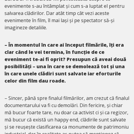
evenimente s-au întâmplat și cum s-a luptat el pentru
salvarea clădirilor. Dar atât timp cât vezi aceste
evenimente în film, îl mai lași și pe spectator să-și
imagineze detaliile.
– În momentul în care ai început filmările, îți era
clar când le vei termina, în funcție de ce
eveniment te-ai fi oprit? Presupun că aveai două
posibilități – una în care se demolează tot și una
în care unele clădiri sunt salvate iar eforturile
celor din film dau roade.
– Sincer, până spre finalul filmărilor, am crezut că finalul
documentarului va fi cu demolări. Din fericire, și chiar
mă bucur foarte tare, nu doar ca activist ci și ca regizor,
mă bucur că există un happy end, clădirile sunt salvate
și se reușește clasificarea ca monumente de patrimoniu
industrial, dar în realitate aș putea să menționez că