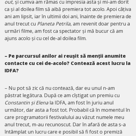
out
, și cumva am rămas cu impresia asta și mi-am dorit
ca și al doilea film să aibă premiera tot acolo. Apoi câțiva
ani am lipsit, iar în ultimii doi ani, înainte de premiera de
anul trecut cu
Planeta Petrila
, am revenit doar pentru a
urmări filme, am fost ca spectator și mă bucur că am
ajuns acolo și cu cel de-al doilea film.
– Pe parcursul anilor ai reușit să menții anumite
contacte cu cei de-acolo? Contează acest lucru la
IDFA?
– Nu pot să zic că nu contează, dar eu unul n-am
păstrat legătura. După ce am cîștigat un premiu cu
Constantin și Elena
la IDFA, am fost în juriu anul
următor, dar asta a fost tot. Probabil că în momentul în
care programatorii festivalului au văzut numele meu
anul trecut, m-au recunoscut. Dar în afară de asta s-a
întâmplat un lucru care e posibil să fi fost o premiză