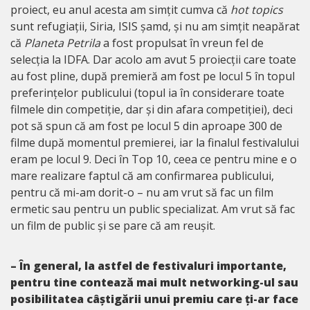
proiect, eu anul acesta am simțit cumva că
hot topics
sunt refugiații, Siria, ISIS șamd, și nu am simțit neapărat
că
Planeta Petrila
a fost propulsat în vreun fel de
selecția la IDFA. Dar acolo am avut 5 proiecții care toate
au fost pline, după premieră am fost pe locul 5 în topul
preferințelor publicului (topul ia în considerare toate
filmele din competiție, dar și din afara competiției), deci
pot să spun că am fost pe locul 5 din aproape 300 de
filme după momentul premierei, iar la finalul festivalului
eram pe locul 9. Deci în Top 10, ceea ce pentru mine e o
mare realizare faptul că am confirmarea publicului,
pentru că mi-am dorit-o – nu am vrut să fac un film
ermetic sau pentru un public specializat. Am vrut să fac
un film de public și se pare că am reușit.
– În general, la astfel de festivaluri importante,
pentru tine contează mai mult networking-ul sau
posibilitatea câștigării unui premiu care ți-ar face