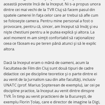
această poveste încă de la început. Ni s-a propus unora
dintre cei mai vechi de la TVR Cluj să facem pasul din
spatele camerei în faţa celor care ar trebui să afle cum
se foloseşte camera. Pentru mine personal a fost o
provocare, pentru că, sincer, am început să învăţ şi eu
nişte chestiuni pentru a le putea explică şi altora. La
acel moment m-am simţit confortabil să raţionalizez
ceea ce făceam eu pe teren până atunci şi să le explic
altora.
Dacă la început eram o mână de oameni, acum la
Facultatea de Film din Cluj sunt două tipuri de cadre
didactice: cei pe discipline teoretice şi o parte dintre ei
au venit de la Jurnalism sau din alte facultăţi, inclusiv
UNATC (prof. Marius Șopterean de exemplu), iar cei pe
discipline practice, la început au venit dintre dinspre
TVR. În timp au venit practicieni de la Bucureşti, de
exemplu Florin Țolaș, care e director de imagine la Digi,