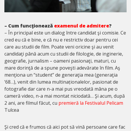
– Cum funcţionează
examenul de admitere
?
– În principal este un dialog între candidat şi comisie. Ce
cred eu că e bine, e că nu e restrictiv doar pentru cei
care au studii de film. Poate veni oricine şi au venit
candidaţi până acum cu studii de filologie, de inginerie,
geografie, jurnalism – oameni pasionaţi, maturi, cu
mare dorinţă de a spune poveşti adevărate în film. Aş
menţiona un “student” de generaţia mea (generaţia
’68…), venit din lumea multinaționalelor, pasionat de
fotografie dar care n-a mai pus vreodată mâna pe o
cameră video, n-a mai montat niciodată… Şi acum, după
2 ani, are filmul făcut, cu
premieră
la
Festivalul Pelicam
Tulcea
Şi cred că e frumos că aici pot să vină persoane care fac