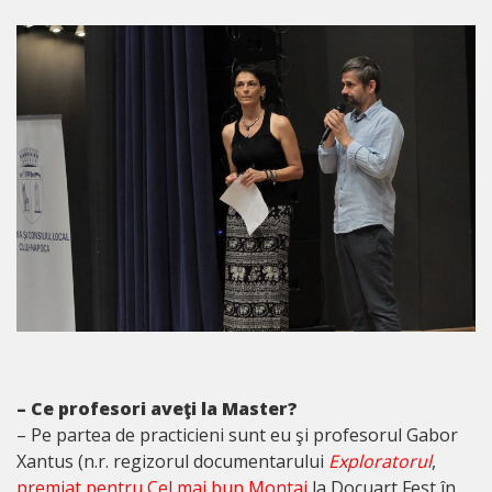
– Ce profesori aveţi la Master?
– Pe partea de practicieni sunt eu şi profesorul Gabor
Xantus (n.r. regizorul documentarului
Exploratorul
,
premiat pentru Cel mai bun Montaj
la Docuart Fest în