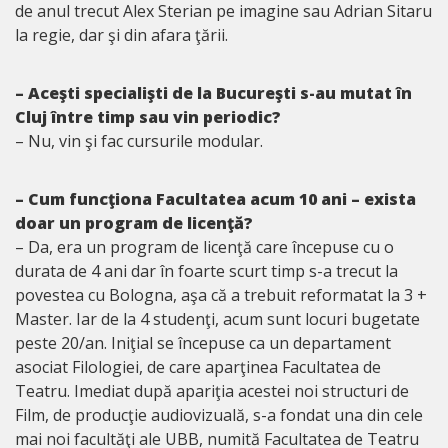
de anul trecut Alex Sterian pe imagine sau Adrian Sitaru
la regie, dar şi din afara ţării.
– Aceşti specialişti de la Bucureşti s-au mutat în
Cluj între timp sau vin periodic?
– Nu, vin şi fac cursurile modular.
– Cum funcţiona Facultatea acum 10 ani – exista
doar un program de licenţă?
– Da, era un program de licenţă care începuse cu o
durata de 4 ani dar în foarte scurt timp s-a trecut la
povestea cu Bologna, aşa că a trebuit reformatat la 3 +
Master. Iar de la 4 studenţi, acum sunt locuri bugetate
peste 20/an. Iniţial se începuse ca un departament
asociat Filologiei, de care aparţinea Facultatea de
Teatru. Imediat după apariţia acestei noi structuri de
Film, de producţie audiovizuală, s-a fondat una din cele
mai noi facultăţi ale UBB, numită Facultatea de Teatru