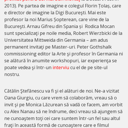
2013). Pe partea de imagine e colegul Florin Țolaș, care
e director de imagine la Digi Bucureşti. Mai este
profesor la noi Marius Șopterean, care vine de la
Bucureşti. Arnau Gifreu din Spania și Rodica Mocan
sunt specializaţi pe noile media, Robert Wierzbicki de la
Universitatea Mittweida din Germania – am adus
permanent invitaţi pe Master-uri. Peter Gothshalk
commissioning editor la Arte şi profesor în Germania ni
se alătură în anumite workshopuri, iar experienţa se
poate vedea şi într-un
interviu
cu el de pe site-ul
nostru.
Cătălin Ştefănescu va fi şi el alături de noi. Ne-a vizitat
Oana Giurgiu, cu care vrem să colaborăm, vreau să o
invit şi pe Monica Lăzurean să vadă ce facem, am vorbit
cu Alex Nanau să ne îndrume, deci vreau să ajungem să
ne cunoaştem toţi cei care suntem într-un fel sau altul
fraţi în această formă de cunoaştere care e filmul