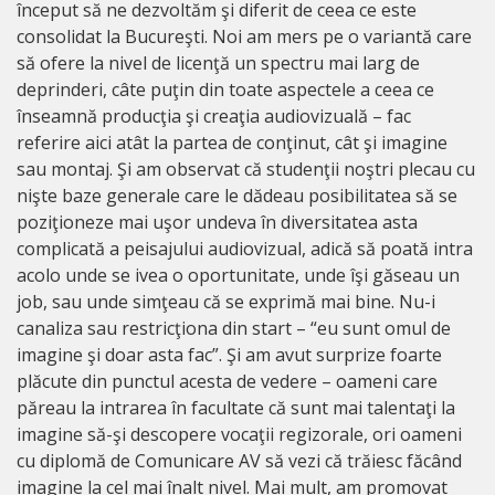
început să ne dezvoltăm şi diferit de ceea ce este
consolidat la Bucureşti. Noi am mers pe o variantă care
să ofere la nivel de licenţă un spectru mai larg de
deprinderi, câte puţin din toate aspectele a ceea ce
înseamnă producţia şi creaţia audiovizuală – fac
referire aici atât la partea de conţinut, cât şi imagine
sau montaj. Şi am observat că studenţii noştri plecau cu
nişte baze generale care le dădeau posibilitatea să se
poziţioneze mai uşor undeva în diversitatea asta
complicată a peisajului audiovizual, adică să poată intra
acolo unde se ivea o oportunitate, unde îşi găseau un
job, sau unde simţeau că se exprimă mai bine. Nu-i
canaliza sau restricţiona din start – “eu sunt omul de
imagine şi doar asta fac”. Şi am avut surprize foarte
plăcute din punctul acesta de vedere – oameni care
păreau la intrarea în facultate că sunt mai talentaţi la
imagine să-şi descopere vocaţii regizorale, ori oameni
cu diplomă de Comunicare AV să vezi că trăiesc făcând
imagine la cel mai înalt nivel. Mai mult, am promovat