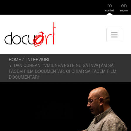
ro
en
Română
English
HOME
INTERVIURI
DAN CUREAN: “VIZIUNEA ESTE NU SĂ ÎNVĂŢĂM SĂ
FACEM FILM DOCUMENTAR, CI CHIAR SĂ FACEM FILM
DOCUMENTAR!”