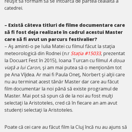
reuşit să formăm să se întoarcă de partea cealaltă a
catedrei.
– Există câteva titluri de filme documentare care
să fi fost deja realizate în cadrul acestui Master
care să fi avut un parcurs festivalier?
– Aş aminti-o pe Iulia Matei cu filmul făcut la staţia
meteorologică din Rodnei (n.r
Stația #15033
, prezentat
la Docuart Fest în 2015), Ioana Turcan cu filmul
A doua
viaţă a lui Caron
, şi am mai putea să o menţionăm tot
pe Ana Vîjdea. Ar mai fi Paula Oneţ, Norbert şi alţii care
nu au terminat acest tânăr Master dar care au făcut
film documentar la noi până să existe programul de
Master. Mai pot să spun că de la noi au fost mulţi
selectaţi la Aristoteles, cred că în fiecare an am avut
studenți selectaţi la Aristoteles.
Poate că cei care au făcut film la Cluj încă nu au ajuns să