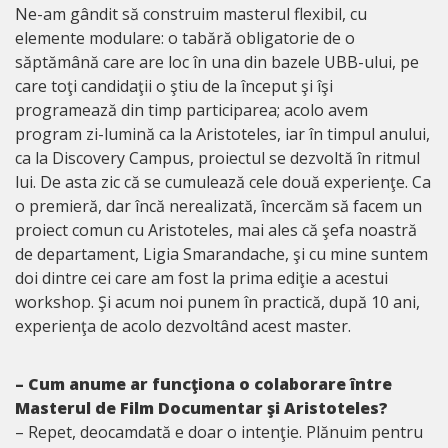
Ne-am gândit să construim masterul flexibil, cu
elemente modulare: o tabără obligatorie de o
săptămână care are loc în una din bazele UBB-ului, pe
care toţi candidaţii o ştiu de la început şi îşi
programează din timp participarea; acolo avem
program zi-lumină ca la Aristoteles, iar în timpul anului,
ca la Discovery Campus, proiectul se dezvoltă în ritmul
lui. De asta zic că se cumulează cele două experienţe. Ca
o premieră, dar încă nerealizată, încercăm să facem un
proiect comun cu Aristoteles, mai ales că şefa noastră
de departament, Ligia Smarandache, şi cu mine suntem
doi dintre cei care am fost la prima ediţie a acestui
workshop. Şi acum noi punem în practică, după 10 ani,
experienţa de acolo dezvoltând acest master.
– Cum anume ar funcţiona o colaborare între
Masterul de Film Documentar şi Aristoteles?
– Repet, deocamdată e doar o intenţie. Plănuim pentru