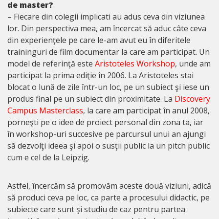
de master?
– Fiecare din colegii implicati au adus ceva din viziunea
lor. Din perspectiva mea, am încercat să aduc câte ceva
din experienţele pe care le-am avut eu în diferitele
traininguri de film documentar la care am participat. Un
model de referinţă este
Aristoteles Workshop
, unde am
participat la prima ediţie în 2006. La Aristoteles stai
blocat o lună de zile într-un loc, pe un subiect şi iese un
produs final pe un subiect din proximitate. La
Discovery
Campus Masterclass
, la care am participat în anul 2008,
porneşti pe o idee de proiect personal din zona ta, iar
în workshop-uri succesive pe parcursul unui an ajungi
să dezvolţi ideea şi apoi o susţii public la un pitch public
cum e cel de la Leipzig.
Astfel, încercăm să promovăm aceste două viziuni, adică
să produci ceva pe loc, ca parte a procesului didactic, pe
subiecte care sunt şi studiu de caz pentru partea