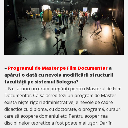
–
Programul de
Master
pe Film Documentar
a
apărut o dată cu nevoia modificării structurii
facultăţii pe sistemul Bologna?
– Nu, atunci nu eram pregătiţi pentru Masterul de Film
Documentar. Că să acreditezi un program de Master
există nişte rigori administrative, e nevoie de cadre
didactice cu diplomă, cu doctorate, o programă, cursuri
care să acopere domeniul etc. Pentru acoperirea
disciplinelor teoretice a fost poate mai uşor. Dar în