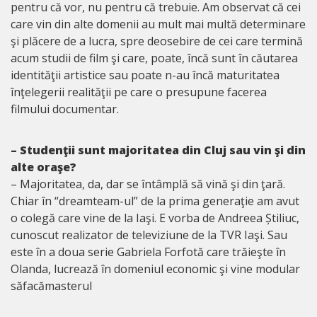
pentru că vor, nu pentru că trebuie. Am observat că cei
care vin din alte domenii au mult mai multă determinare
şi plăcere de a lucra, spre deosebire de cei care termină
acum studii de film şi care, poate, încă sunt în căutarea
identităţii artistice sau poate n-au încă maturitatea
înţelegerii realităţii pe care o presupune facerea
filmului documentar.
– Studenţii sunt majoritatea din Cluj sau vin şi din
alte oraşe?
– Majoritatea, da, dar se întâmplă să vină şi din ţară.
Chiar în “dreamteam-ul” de la prima generaţie am avut
o colegă care vine de la Iaşi. E vorba de Andreea Știliuc,
cunoscut realizator de televiziune de la TVR Iaşi. Sau
este în a doua serie Gabriela Forfotă care trăieşte în
Olanda, lucrează în domeniul economic şi vine modular
săfacămasterul