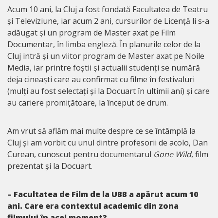
Acum 10 ani, la Cluj a fost fondată Facultatea de Teatru
și Televiziune, iar acum 2 ani, cursurilor de Licență li s-a
adăugat și un program de Master axat pe Film
Documentar, în limba engleză. În planurile celor de la
Cluj intră și un viitor program de Master axat pe Noile
Media, iar printre foștii și actualii studenți se numără
deja cineaști care au confirmat cu filme în festivaluri
(mulți au fost selectați și la Docuart în ultimii ani) și care
au cariere promițătoare, la început de drum.
Am vrut să aflăm mai multe despre ce se întâmplă la
Cluj și am vorbit cu unul dintre profesorii de acolo, Dan
Curean, cunoscut pentru documentarul
Gone Wild
, film
prezentat și la Docuart.
– Facultatea de Film de la UBB a apărut acum 10
ani. Care era contextul academic din zona
filmului în acel moment?