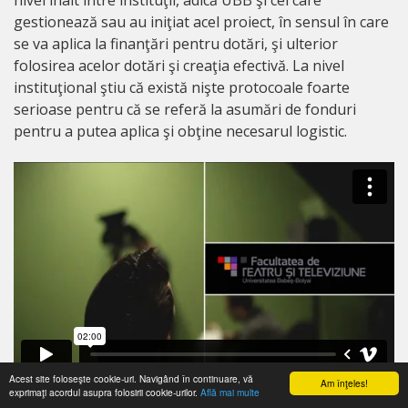
nivel înalt între instituţii, adică UBB şi cei care
gestionează sau au iniţiat acel proiect, în sensul în care
se va aplica la finanţări pentru dotări, şi ulterior
folosirea acelor dotări şi creaţia efectivă. La nivel
instituţional ştiu că există nişte protocoale foarte
serioase pentru că se referă la asumări de fonduri
pentru a putea aplica şi obţine necesarul logistic.
Acest site foloseşte cookie-uri. Navigând în continuare, vă
Am înţeles!
exprimaţi acordul asupra folosirii cookie-urilor.
Află mai multe