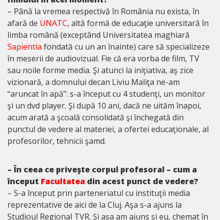
– Până la vremea respectivă în România nu exista, în
afară de
UNATC
, altă formă de educaţie universitară în
limba română (exceptând Universitatea maghiară
Sapientia
fondată cu un an înainte) care să specializeze
în meserii de audiovizual. Fie că era vorba de film, TV
sau noile forme media. Şi atunci la iniţiativa, aş zice
vizionară, a domnului decan Liviu Maliţa ne-am
“aruncat în apă”: s-a început cu 4 studenţi, un monitor
şi un dvd player. Şi după 10 ani, dacă ne uităm înapoi,
acum arată a şcoală consolidată şi închegată din
punctul de vedere al materiei, a ofertei educaţionale, al
profesorilor, tehnicii şamd.
– În ceea ce priveşte corpul profesoral – cum a
început
Facultatea
din acest punct de vedere?
– S-a început prin parteneriatul cu instituţii media
reprezentative de aici de la Cluj. Aşa s-a ajuns la
Studioul Regional TVR. Şi aşa am ajuns şi eu, chemat în