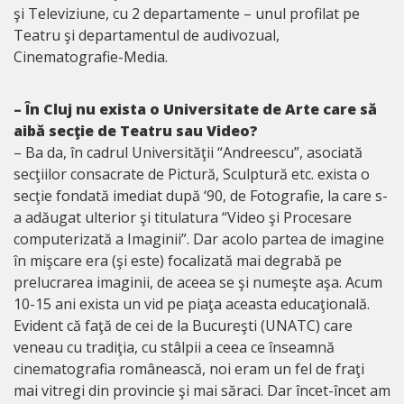
şi Televiziune, cu 2 departamente – unul profilat pe
Teatru şi departamentul de audivozual,
Cinematografie-Media.
– În Cluj nu exista o Universitate de Arte care să
aibă secţie de Teatru sau Video?
– Ba da, în cadrul Universităţii “Andreescu”, asociată
secţiilor consacrate de Pictură, Sculptură etc. exista o
secţie fondată imediat după ‘90, de Fotografie, la care s-
a adăugat ulterior şi titulatura “Video şi Procesare
computerizată a Imaginii”. Dar acolo partea de imagine
în mişcare era (şi este) focalizată mai degrabă pe
prelucrarea imaginii, de aceea se şi numeşte aşa. Acum
10-15 ani exista un vid pe piaţa aceasta educaţională.
Evident că faţă de cei de la Bucureşti (UNATC) care
veneau cu tradiţia, cu stâlpii a ceea ce înseamnă
cinematografia românească, noi eram un fel de fraţi
mai vitregi din provincie şi mai săraci. Dar încet-încet am