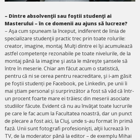
– Dintre absolvenţii sau foştii studenţi ai
Masterului – în ce domenii au ajuns să lucreze?
– Aşa cum spuneam la început, indiferent de linia de
specializare studenţii practic trec prin toate rolurile:
creator, imagine, montaj. Mulţi dintre ei îşi acumulează
astfel competenţe rezonabile pe toate nivelurile, de la
montaj până la imagine şi asta le măreşte şansele să
între în meserie. Chiar am făcut acum o statistică,
pentru că ni se cerea pentru reacreditare, şi i-am găsit
pe foştii studenți pe Facebook, pe Linkedin, pe unii îi
mai ştiam personal şi surprinzător a fost să văd că într-
un procent foarte mare ei trăiesc din meserii asociate
studiilor făcute. Evident că nu au învăţat toate lucrurile
pe care le fac acum la Facultatea noastră, dar un punct
de plecare a fost aici, la Cluj, unde s-au format în primă
fază. Unii sunt fotografi profesionişti, alţii lucrează în
TV, de la moderator până la editor – de exemplu Mihai