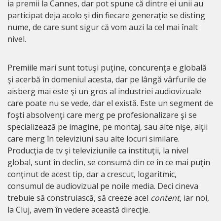
ia premii la Cannes, dar pot spune că dintre ei unii au
participat deja acolo şi din fiecare generaţie se disting
nume, de care sunt sigur că vom auzi la cel mai înalt
nivel.
Premiile mari sunt totuşi puţine, concurenţa e globală
şi acerbă în domeniul acesta, dar pe lângă vârfurile de
aisberg mai este şi un gros al industriei audiovizuale
care poate nu se vede, dar el există. Este un segment de
foşti absolvenţi care merg pe profesionalizare şi se
specializează pe imagine, pe montaj, sau alte nişe, alţii
care merg în televiziuni sau alte locuri similare.
Producţia de tv şi televiziunile ca instituţii, la nivel
global, sunt în declin, se consumă din ce în ce mai puţin
conţinut de acest tip, dar a crescut, logaritmic,
consumul de audiovizual pe noile media. Deci cineva
trebuie să construiască, să creeze acel
content
, iar noi,
la Cluj, avem în vedere această direcţie.