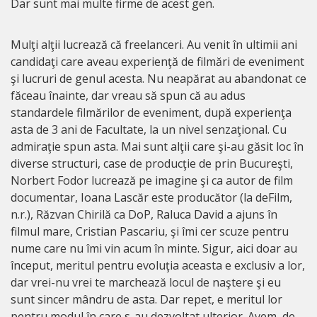
Dar sunt mai multe firme de acest gen.
Mulţi alţii lucrează că freelanceri. Au venit în ultimii ani
candidaţi care aveau experienţă de filmări de eveniment
şi lucruri de genul acesta. Nu neapărat au abandonat ce
făceau înainte, dar vreau să spun că au adus
standardele filmărilor de eveniment, după experienţa
asta de 3 ani de Facultate, la un nivel senzaţional. Cu
admiraţie spun asta. Mai sunt alţii care şi-au găsit loc în
diverse structuri, case de producţie de prin Bucureşti,
Norbert Fodor lucrează pe imagine şi ca autor de film
documentar, Ioana Lascăr este producător (la deFilm,
n.r.), Răzvan Chirilă ca DoP, Raluca David a ajuns în
filmul mare, Cristian Pascariu, şi îmi cer scuze pentru
nume care nu îmi vin acum în minte. Sigur, aici doar au
început, meritul pentru evoluţia aceasta e exclusiv a lor,
dar vrei-nu vrei te marchează locul de naştere şi eu
sunt sincer mândru de asta. Dar repet, e meritul lor
pentru modul în care s-au dezvoltat ulterior. Avem, de