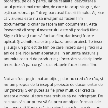
teoretică, pe de o parte, iar de cealaltă, dezvoltarea
unui proiect mai complex, de care te ocupi singur, dar
eşti coordonat pe întreg parcusul facerii filmului. Aş zice
că viziunea este nu să învăţăm să facem film
documentar, ci chiar să facem film documentar. Asta
înseamnă că scopul masterului este să producă filme.
Sigur că înveţi cum să faci un film, dar înveţi foarte
aplicat. Şi admiterea este pe baza unui proiect. Te înscrii
şi susţii un proiect de film pe care încerci să-l şi faci în 2
ani de zile. Noi avem aparatură, în anumită măsură şi
anumite costuri de producţie şi încercăm ca disciplinele
teoretice să parcurgă exact etapele facerii unui film.
Noi am fost puţin mai ambiţioşi, dar nu cred că e rău, şi
ne-am propus de la început proiecte de documentar de
lungmetraj. S-ar putea să fie prea mult, dar cred că
acesta e modelul spre care trebuie să ne îndreptăm. De
ce spun că s-ar putea să fie prea ambiţios formatul de
lung metraj? Pentru că cine vine la master are deja un