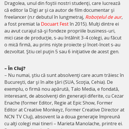
Dragolea, unul din foştii nostri studenţi, care lucrează
că editor la Digi ar şi ca autor de film documentar şi
freelancer (n.r debutul în lungmetraj,
Roboțelul de aur
,
a fost premiat la
Docuart Fest
în 2015). Mulţi dintre ei
au avut curajul să-şi fondeze propriile business-uri,
mici case de producţie, s-au întâlnit 3-4 colegi, au făcut
o mică firmă, au prins nişte proiecte şi încet-încet s-au
dezvoltat. Ştiu cel puţin 5 sau 6 iniţiative de acest gen.
– În Cluj?
– Nu numai, ştiu că sunt absolvenţi care acum trăiesc în
Bucureşti, dar şi în alte ţări (SUA, Scoţia, Cehia). De
exemplu, o firmă nou apărută, Talo Media, e fondată,
interesant, de absolvenţi din generaţii diferite, cu Cezar
Enache (former Editor, Regie at Epic Show, Former
Editor at Creative Monkeyz, Former Creative Director at
NCN TV Cluj), absovent la a doua generaţie împreună
cu alţi colegi mai tineri – Marieta Manolache, printre ei.