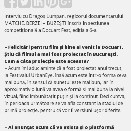
Interviu cu Dragoș Lumpan, regizorul documentarului
MATCHE. BERZEI – BUZEȘTI înscris în secțiunea
competițională a Docuart Fest, ediția a 6-a.
– Felicitări pentru film și bine ai venit la Docuart.
Știu că filmul a mai fost proiectat în București.
Cam a câta proiecție este aceasta?
– Acum îmi aduc aminte că a fost proiectat anul trecut,
la Festivalul UrbanEye, însă acum este într-o formă ceva
mai bună, în sensul că sunetul este mai bun, iar în
aproximativ o lună va avea o formă și mai bună la nivel
vizual, fiind îmbunătățit puțin și la conținut. Deci cumva,
în perioada următoare se va afla constant la stadiul de
primă proiecție, pentru că vor fi versiuni ușor diferite.
– Ai anunțat acum că va exista și o platformă