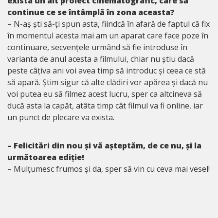
exista un alt proiect cinematografic, care să
continue ce se întâmplă în zona aceasta?
– N-aș ști să-ți spun asta, fiindcă în afară de faptul că fix
în momentul acesta mai am un aparat care face poze în
continuare, secvențele urmând să fie introduse în
varianta de anul acesta a filmului, chiar nu știu dacă
peste câțiva ani voi avea timp să introduc și ceea ce stă
să apară. Știm sigur că alte clădiri vor apărea și dacă nu
voi putea eu să filmez acest lucru, sper ca altcineva să
ducă asta la capăt, atâta timp cât filmul va fi online, iar
un punct de plecare va exista.
– Felicitări din nou și vă așteptăm, de ce nu, și la
următoarea ediție!
– Mulțumesc frumos și da, sper să vin cu ceva mai vesel!