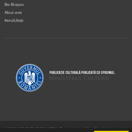
Be-Brașov
Abuz.exe
#eroiUitați
© 2026 ASOCIAŢIA DOCUART
|
Termeni şi condiţii
|
Cum folosim cookie-