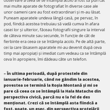
observare a ceea se se întâmpla acolo a fost să pun cât
mai multe aparate de fotografiat în diverse case ale
unor oameni care au fost extraordinari și m-au lăsat.
Puneam aparatele undeva lângă casă, pe pervaz, în
pod, fiindcă acestea trebuiau să vadă cumva în afara
casei lor și ulterior, făceau fotografii singure la interval
de câteva minute sau secunde, în funcție de cât de
fierbinte era ceea ce se întâmpla acolo. Pe de altă parte,
cei la care lăsasem aparatele mi-au devenit după ceva
timp mai apropiați și imediat cum vedeau ca se întâmplă
ceva în apropiere, îmi dădeau câte un telefon.
– În ultima perioadă, după protestele din
ianuarie-februarie, când ne gândim la acestea,
povestea se termină la Roșia Montană și mi se
pare că ceea ce se întâmplă la Hala Matache din
perspectiva civică, parcă nu e la fel de des
menționat. Crezi că se întâmplă asta fiindcă a
fost, poate, un eșec, din perspectiva protejării