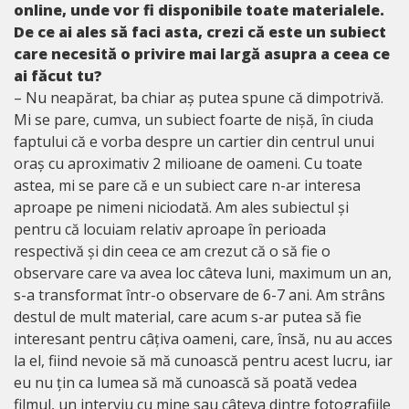
online, unde vor fi disponibile toate materialele.
De ce ai ales să faci asta, crezi că este un subiect
care necesită o privire mai largă asupra a ceea ce
ai făcut tu?
– Nu neapărat, ba chiar aș putea spune că dimpotrivă.
Mi se pare, cumva, un subiect foarte de nișă, în ciuda
faptului că e vorba despre un cartier din centrul unui
oraș cu aproximativ 2 milioane de oameni. Cu toate
astea, mi se pare că e un subiect care n-ar interesa
aproape pe nimeni niciodată. Am ales subiectul și
pentru că locuiam relativ aproape în perioada
respectivă și din ceea ce am crezut că o să fie o
observare care va avea loc câteva luni, maximum un an,
s-a transformat într-o observare de 6-7 ani. Am strâns
destul de mult material, care acum s-ar putea să fie
interesant pentru câțiva oameni, care, însă, nu au acces
la el, fiind nevoie să mă cunoască pentru acest lucru, iar
eu nu țin ca lumea să mă cunoască să poată vedea
filmul, un interviu cu mine sau câteva dintre fotografiile