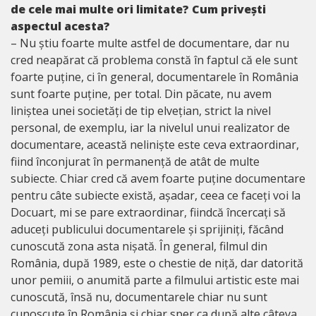
de cele mai multe ori limitate? Cum privești
aspectul acesta?
– Nu știu foarte multe astfel de documentare, dar nu
cred neapărat că problema constă în faptul că ele sunt
foarte puține, ci în general, documentarele în România
sunt foarte puține, per total. Din păcate, nu avem
liniștea unei societăți de tip elvețian, strict la nivel
personal, de exemplu, iar la nivelul unui realizator de
documentare, această neliniște este ceva extraordinar,
fiind înconjurat în permanență de atât de multe
subiecte. Chiar cred că avem foarte puține documentare
pentru câte subiecte există, așadar, ceea ce faceți voi la
Docuart, mi se pare extraordinar, fiindcă încercați să
aduceți publicului documentarele și sprijiniți, făcând
cunoscută zona asta nișată. În general, filmul din
România, după 1989, este o chestie de niță, dar datorită
unor pemiii, o anumită parte a filmului artistic este mai
cunoscută, însă nu, documentarele chiar nu sunt
cunoscute în România și chiar sper ca după alte câteva