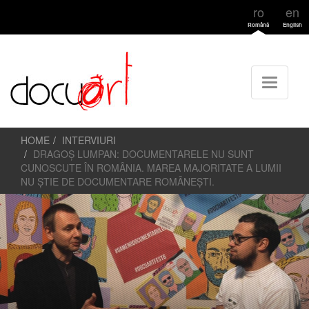
ro
en
Română
English
HOME
INTERVIURI
DRAGOȘ LUMPAN: DOCUMENTARELE NU SUNT
CUNOSCUTE ÎN ROMÂNIA. MAREA MAJORITATE A LUMII
NU ȘTIE DE DOCUMENTARE ROMÂNEȘTI.