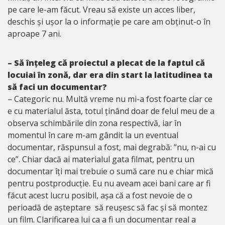
pe care le-am făcut. Vreau să existe un acces liber,
deschis și ușor la o informație pe care am obținut-o în
aproape 7 ani.
– Să înțeleg că proiectul a plecat de la faptul că
locuiai în zonă, dar era din start la latitudinea ta
să faci un documentar?
– Categoric nu. Multă vreme nu mi-a fost foarte clar ce
e cu materialul ăsta, totul ținând doar de felul meu de a
observa schimbările din zona respectivă, iar în
momentul în care m-am gândit la un eventual
documentar, răspunsul a fost, mai degrabă: “nu, n-ai cu
ce”. Chiar dacă ai materialul gata filmat, pentru un
documentar îți mai trebuie o sumă care nu e chiar mică
pentru postproducție. Eu nu aveam acei bani care ar fi
făcut acest lucru posibil, așa că a fost nevoie de o
perioadă de așteptare să reușesc să fac și să montez
un film. Clarificarea lui ca a fi un documentar real a