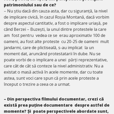
patrimoniului sau de ce?
– Nu știu dacă din cauza asta, dar cu siguranță, la nivel
de implicare civică, în cazul Roșia Montană, dacă vorbim
despre aspectul cantitativ, a fost o implicare uriașă, pe
când Berzei – Buzești, la unul dintre protestele la care
am fost pentru vedea ce se erau aproximativ 100 de
oameni, au fost alte proteste cu 20-25 de oameni mult
jandarmi, care de plictiseală, s-au implicat la un
moment dat, aruncând protestatarii în dube. Nu se
poate vorbi de o implicare a unei părți reprezentative,
care cât de cât să conteze la nivel administrativ. Nu a
existat o masă activă în acele momente, dar cu toate
astea, sunt voci care spun că prin acele proteste a
început o trezire a ceea ce a urmat.
– Din perspectiva filmului documentar, crezi că
există prea puține documentare despre astfel de
momente? Și poate perspectivele abordate sunt,