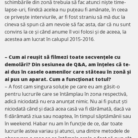
schimbările din zonă trebuia să fac atunci niște time-
lapse-uri, fiindcă acelea nu puțeau fi amânate, în ceea
ce privește interviurile, ar fi fost straniu să mă duc la
cineva să spun că am nevoie să fac asta, dar că nu sunt
convins la ce și când anume îl voi folosi și de aceea, la
acestea am lucrat în calupul 2015-2016.
– Cum ai reușit să filmezi toate secvențele cu
demolări? Din sesiunea de Q&A, am înțeles că te-
ai dus în casele oamenilor care stăteau în zonă și
ai pus un aparat. Cum a funcționat totul?
– A fost cam singura soluție pe care eu am găsit-o
pentru lucrurile care se întâmplau în zona respectivă,
adică niciodată nu era anunțat nimic. Nu ai fi putut ști
niciodată când și dacă acea casă va fi dărâmată, dacă va
fi dărâmată ziua sau noaptea, în timpul săptămânii sau
în weekend. Habar nu am în funcție de ce, dar toate
lucrurile astea variau și atunci, una dintre metodele de