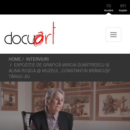
ro
en
Română
English
HOME
INTERVIURI
EXPOZIȚIE DE GRAFICĂ MIRCIA DUMITRESCU ȘI
ALINA ROȘCA @ MUZEUL „CONSTANTIN BRÂNCUȘI”
TÂRGU JIU