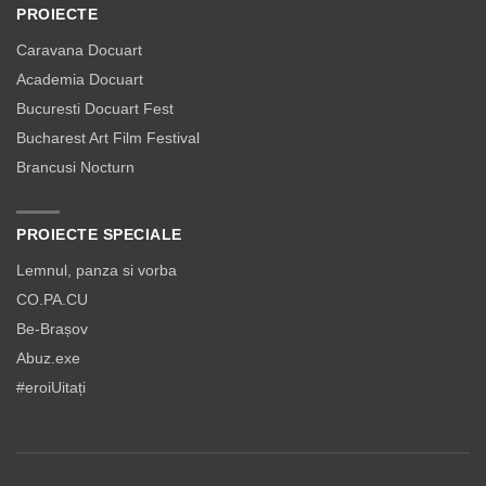
PROIECTE
Caravana Docuart
Academia Docuart
Bucuresti Docuart Fest
Bucharest Art Film Festival
Brancusi Nocturn
PROIECTE SPECIALE
Lemnul, panza si vorba
CO.PA.CU
Be-Brașov
Abuz.exe
#eroiUitați