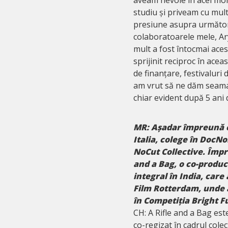
studiu și priveam cu multă
presiune asupra următor
colaboratoarele mele, Ary
mult a fost întocmai aces
sprijinit reciproc în acea
de finanțare, festivaluri 
am vrut să ne dăm seama
chiar evident după 5 ani 
MR: Așadar împreună cu
Italia, colege în DocNo
NoCut Collective. Împr
and a Bag, o co-producț
integral în India, care
Film Rotterdam, unde a
în Competiția Bright F
CH: A Rifle and a Bag est
co-regizat în cadrul cole