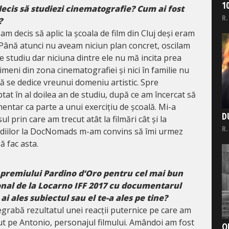
1
decis să studiezi cinematografie? Cum ai fost
R.
?
 am decis să aplic la școala de film din Cluj deși eram
 Până atunci nu aveam niciun plan concret, oscilam
e studiu dar niciuna dintre ele nu mă incita prea
eni din zona cinematografiei și nici în familie nu
ă se dedice vreunui domeniu artistic. Spre
t în al doilea an de studiu, după ce am încercat să
entar ca parte a unui exercițiu de școală. Mi-a
D
l prin care am trecut atât la filmări cât și la
R.
tudiilor la DocNomads m-am convins să îmi urmez
ă fac asta.
 premiului Pardino d’Oro pentru cel mai bun
nal de la Locarno IFF 2017 cu documentarul
ai ales subiectul sau el te-a ales pe tine?
egrabă rezultatul unei reacții puternice pe care am
t pe Antonio, personajul filmului. Amândoi am fost
O