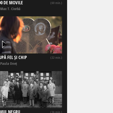
00 DE MOVILE
(60 min.)
 Max T. Ciorbă
UPĂ FEL ȘI CHIP
(22 min.)
 Paula Oneț
MUL NEGRU
(36 min.)