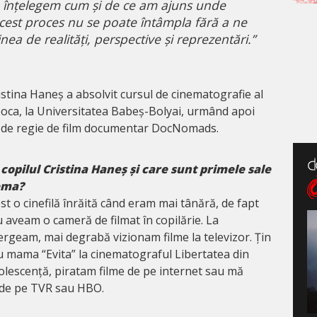
ă înțelegem cum și de ce am ajuns unde
acest proces nu se poate întâmpla fără a ne
nea de realități, perspective și reprezentări.”
stina Haneș a absolvit cursul de cinematografie al
apoca, la Universitatea Babeș-Bolyai, urmând apoi
 de regie de film documentar DocNomads.
copilul Cristina Haneș și care sunt primele sale
nema?
t o cinefilă înrăită când eram mai tânără, de fapt
u aveam o cameră de filmat în copilărie. La
geam, mai degrabă vizionam filme la televizor. Țin
u mama “Evita” la cinematograful Libertatea din
dolescență, piratam filme de pe internet sau mă
 de pe TVR sau HBO.