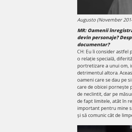
Augusto (November 201
MR: Oamenii înregistra
devin personaje? Despr
documentar?
CH: Eu îi consider astfel 
o relație specială, diferi
portretizare a unui om, i
detrimentul altora. Aceast
oameni care se dau pe sin
care de obicei pornește p
de neclintit, dar pe măs
de fapt limitele, atât în 
important pentru mine să
și să comunic cât de limp