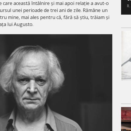
 care această întâlnire și mai apoi relație a avut-o
R.
cursul unei perioade de trei ani de zile. Rămâne un
u mine, mai ales pentru că, fără să știu, trăiam și
iața lui Augusto.