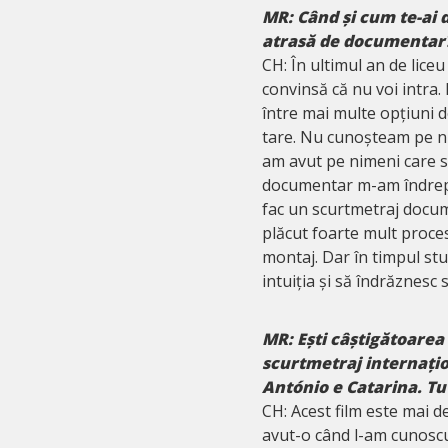
MR: Când și cum te-ai 
atrasă de documentar
CH: În ultimul an de liceu
convinsă că nu voi intra.
între mai multe opțiuni d
tare. Nu cunoșteam pe nim
am avut pe nimeni care s
documentar m-am îndrepta
fac un scurtmetraj docum
plăcut foarte mult procesu
montaj. Dar în timpul s
intuiția și să îndrăznesc s
MR: Ești câștigătoarea
scurtmetraj internațio
António e Catarina. Tu 
CH: Acest film este mai d
avut-o când l-am cunoscu