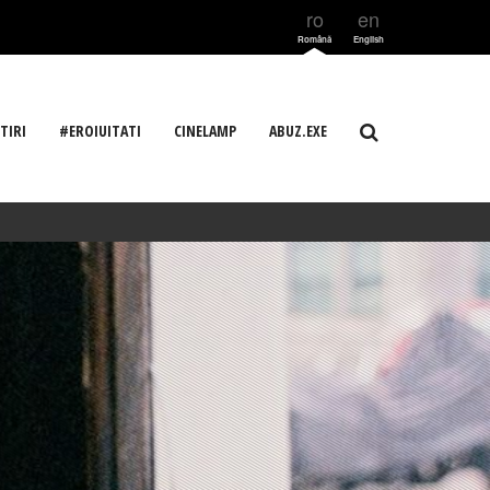
ro
en
Română
English
TIRI
#EROIUITATI
CINELAMP
ABUZ.EXE