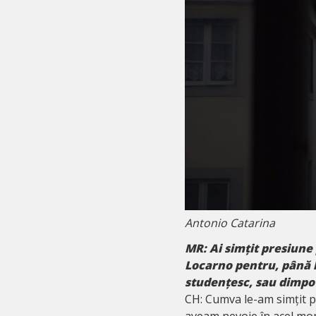
Antonio Catarina
MR: Ai simțit presiune
Locarno pentru, până 
studențesc, sau dimpot
CH: Cumva le-am simțit p
aveam nevoie în acel mo