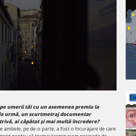
 pe umerii tăi cu un asemenea premiu la
la urmă, un scurtmetraj documentar
rivă, ai căpătat și mai multă încredere?
e ambele, pe de-o parte, a fost o încurajare de care
ment pentru că tocmai terminasem perioada de