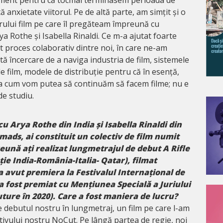
 anxietate viitorul. Pe de altă parte, am simțit și o
ului film pe care îl pregăteam împreună cu
a Rothe și Isabella Rinaldi. Ce m-a ajutat foarte
t proces colaborativ dintre noi, în care ne-am
stă încercare de a naviga industria de film, sistemele
de film, modele de distribuție pentru că în esență,
 cum vom putea să continuăm să facem filme; nu e
de studiu.
 Arya Rothe din India și Isabella Rinaldi din
mads, ai constituit un colectiv de film numit
eună ați realizat lungmetrajul de debut A Rifle
ie India-România-Italia- Qatar), filmat
 a avut premiera la Festivalul Internațional de
 fost premiat cu Mențiunea Specială a Juriului
uture în 2020). Care a fost maniera de lucru?
e debutul nostru în lungmetraj, un film pe care l-am
ctivului nostru NoCut. Pe lângă partea de regie, noi