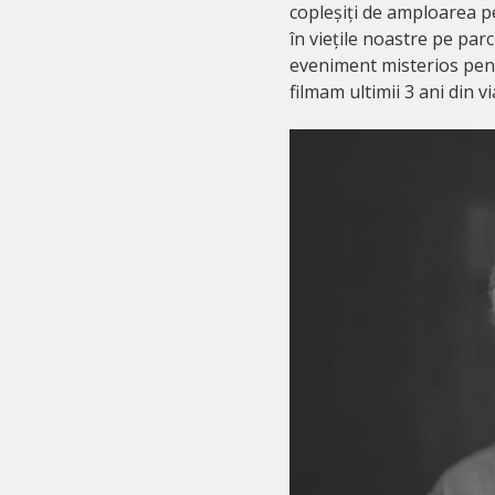
copleșiți de amploarea pe
în viețile noastre pe par
eveniment misterios pentr
filmam ultimii 3 ani din v