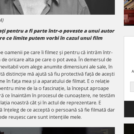
4)
ți pentru a fi parte într-o poveste a unui autor
e ce limite putem vorbi în cazul unui film
pe oamenii pe care îi filmez și pentru că intrăm într-
tă de oricare alta pe care o pot avea. În demersul de
nevitabil vom alege anumite dimensiuni ale sale, în
A
ă distincție mă ajută să fiu protectivă față de acești
e în fața mea și a aparatului de filmat. E o relație
entru mine de la o fascinație, la început aproape
ură ce înaintăm în procesul de cunoaștere, ne testăm
relația noastră cât și în actul de reprezentare. E
 înțeleg de ce acceptă o persoană să fie filmată dar
ede reușesc care sunt intențiile mele.