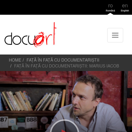
ro
en
Română
English
HOME
FAȚĂ ÎN FAȚĂ CU DOCUMENTARIȘTII
FAȚĂ ÎN FAȚĂ CU DOCUMENTARIȘTII: MARIUS IACOB