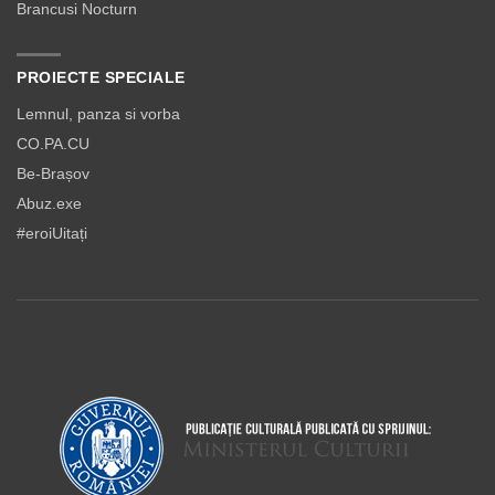
Brancusi Nocturn
PROIECTE SPECIALE
Lemnul, panza si vorba
CO.PA.CU
Be-Brașov
Abuz.exe
#eroiUitați